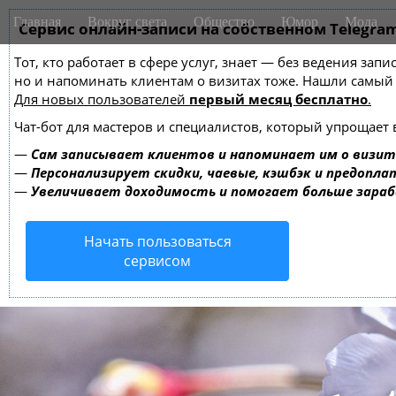
M
S
Главная
Вокруг света
Общество
Юмор
Мода
k
Сервис онлайн-записи на собственном Telegra
a
i
i
Тот, кто работает в сфере услуг, знает — без ведения зап
p
n
но и напоминать клиентам о визитах тоже. Нашли самы
t
m
Для новых пользователей
первый месяц бесплатно
.
o
e
c
Чат-бот для мастеров и специалистов, который упрощает 
o
n
—
Сам записывает клиентов и напоминает им о визит
n
u
—
Персонализирует скидки, чаевые, кэшбэк и предопла
t
—
Увеличивает доходимость и помогает больше зара
e
n
Начать пользоваться
t
сервисом