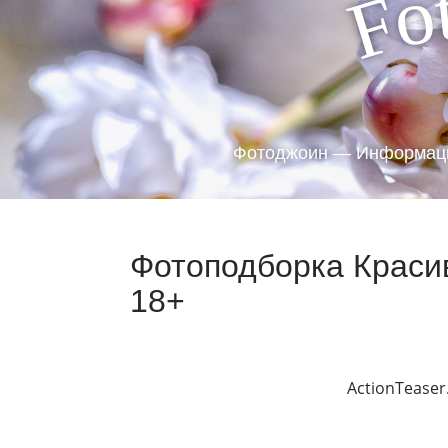
o
F
Фотоджоин — Информаци
Фотоподборка Краси
18+
ActionTeaser