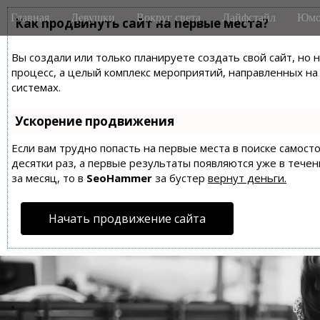
M
S
Главная
Девушки
Вокруг света
Лайфстайл
Юмо
k
Как продвинуть сайт на первые места?
a
i
i
p
Вы создали или только планируете создать свой сайт, но 
n
t
процесс, а целый комплекс мероприятий, направленных н
m
o
системах.
e
c
n
o
Ускорение продвижения
n
u
t
Если вам трудно попасть на первые места в поиске самос
десятки раз, а первые результаты появляются уже в течен
e
за месяц, то в
SeoHammer
за бустер
вернут деньги.
n
t
Начать продвижение сайта