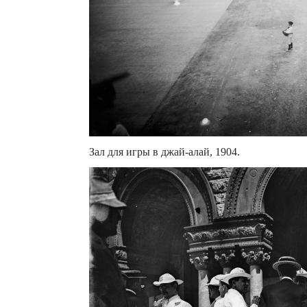
Зал для игры в джай-алай, 1904.