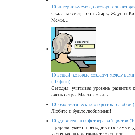
n
10 интернет-мемов, о которых знают даж
Скала-таксист, Тони Старк, Ждун и К
Мемы…
10 вещей, которые создадут между вам
(10 фото)
Сегодня, учитывая уровень развития 
очень остро. Масла в огонь…
10 юмористических открыток о любви (
Любите и будьте любимыми!
10 удивительных фотографий цветов (10
Природа умеет преподносить самые 
частенько высматриваете овец или…