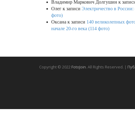
Владимир Маркович Долгушин
к запис
Олег
к записи
Электричество в России:
фото)
Оксана
к записи
140 великолепных фото
начале 20-го века (114 фото)
Copyright © 2022
FotoJoin
. All Rights Reserved. |
Пуб