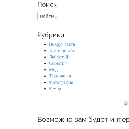
Поиск
t
S
s
e
a
n
r
Рубрики
c
a
h
Вокруг света
f
v
Арт и дизайн
o
Лайфстайл
r
i
События
:
Мода
g
Технологии
Фотография
a
Юмор
t
i
o
Возможно вам будет интер