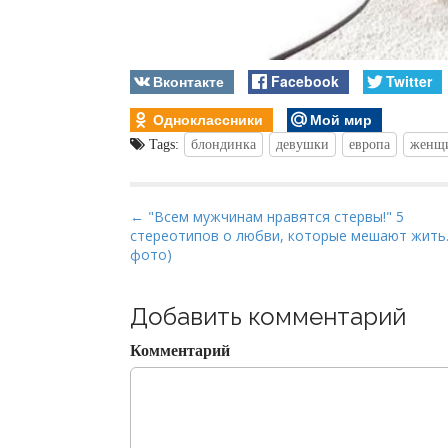
Вконтакте
Facebook
Twitter
Одноклассники
Мой мир
Tags:
блондинка
девушки
европа
женщ
P
← "Всем мужчинам нравятся стервы!" 5
стереотипов о любви, которые мешают жить
o
фото)
s
t
Добавить комментарий
n
a
Комментарий
v
i
g