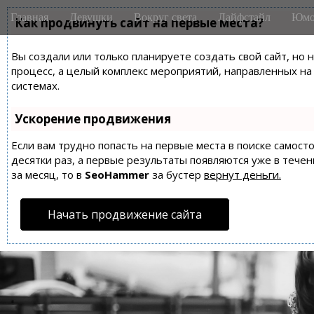
M
S
Главная
Девушки
Вокруг света
Лайфстайл
Юмо
k
Как продвинуть сайт на первые места?
a
i
i
p
Вы создали или только планируете создать свой сайт, но 
n
t
процесс, а целый комплекс мероприятий, направленных н
m
o
системах.
e
c
n
o
Ускорение продвижения
n
u
t
Если вам трудно попасть на первые места в поиске самос
десятки раз, а первые результаты появляются уже в течен
e
за месяц, то в
SeoHammer
за бустер
вернут деньги.
n
t
Начать продвижение сайта