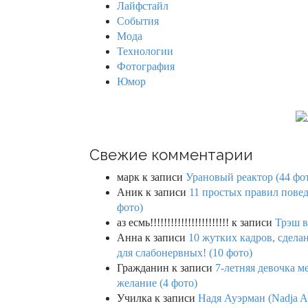
Лайфстайл
r
События
:
Мода
Технологии
Фотография
Юмор
Свежие комментарии
марк
к записи
Урановый реактор (44 фо
Аник
к записи
11 простых правил повед
фото)
аз есмь!!!!!!!!!!!!!!!!!!!!!!!
к записи
Трэш в
Анна
к записи
10 жутких кадров, сдел
для слабонервных! (10 фото)
Гражданин
к записи
7-летняя девочка м
желание (4 фото)
Училка
к записи
Надя Ауэрман (Nadja Au