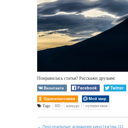
Понравилась статья? Расскажи друзьям:
Вконтакте
Facebook
Twitter
Одноклассники
Мой мир
Tags:
HD
конкурс
путешествия
P
← Персональные домашние кинотеатры (32