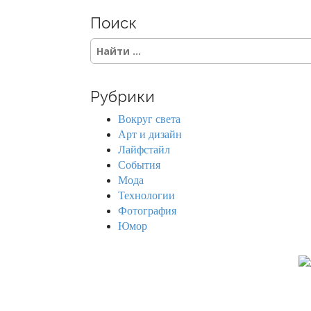
Поиск
S
e
a
r
Рубрики
c
h
Вокруг света
f
Арт и дизайн
o
Лайфстайл
r
События
:
Мода
Технологии
Фотография
Юмор