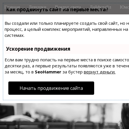
M
S
Главная
Девушки
Вокруг света
Лайфстайл
Юмо
k
Как продвинуть сайт на первые места?
a
i
i
p
Вы создали или только планируете создать свой сайт, но 
n
t
процесс, а целый комплекс мероприятий, направленных н
m
o
системах.
e
c
n
o
Ускорение продвижения
n
u
t
Если вам трудно попасть на первые места в поиске самос
десятки раз, а первые результаты появляются уже в течен
e
за месяц, то в
SeoHammer
за бустер
вернут деньги.
n
t
Начать продвижение сайта