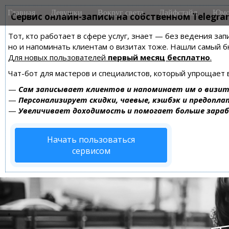
M
S
Главная
Девушки
Вокруг света
Лайфстайл
Юмо
k
Сервис онлайн-записи на собственном Telegra
a
i
i
Тот, кто работает в сфере услуг, знает — без ведения зап
p
n
но и напоминать клиентам о визитах тоже. Нашли самый
t
m
Для новых пользователей
первый месяц бесплатно
.
o
e
c
Чат-бот для мастеров и специалистов, который упрощает 
n
o
—
Сам записывает клиентов и напоминает им о визит
n
u
—
Персонализирует скидки, чаевые, кэшбэк и предопла
t
—
Увеличивает доходимость и помогает больше зара
e
n
Начать пользоваться
t
сервисом