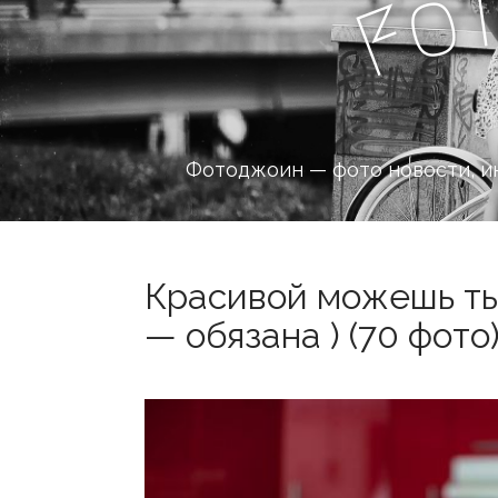
o
F
Фотоджоин — фото новости, и
Красивой можешь ты 
— обязана ) (70 фото