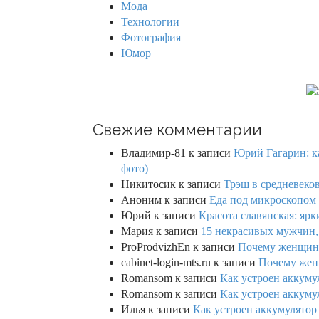
Мода
Технологии
Фотография
Юмор
Свежие комментарии
Владимир-81
к записи
Юрий Гагарин: ка
фото)
Никитосик
к записи
Трэш в средневеков
Аноним
к записи
Еда под микроскопом 
Юрий
к записи
Красота славянская: яр
Мария
к записи
15 некрасивых мужчин,
ProProdvizhEn
к записи
Почему женщины 
cabinet-login-mts.ru
к записи
Почему женщ
Romansom
к записи
Как устроен аккумул
Romansom
к записи
Как устроен аккумул
Илья
к записи
Как устроен аккумулятор 