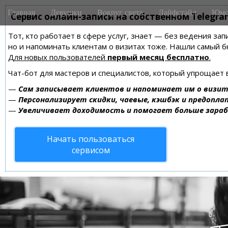
M
S
Главная
Девушки
Вокруг света
Лайфстайл
Юмо
k
Сервис онлайн-записи на собственном Telegra
a
i
i
Тот, кто работает в сфере услуг, знает — без ведения зап
p
n
но и напоминать клиентам о визитах тоже. Нашли самый
t
m
Для новых пользователей
первый месяц бесплатно
.
o
e
c
Чат-бот для мастеров и специалистов, который упрощает 
n
o
—
Сам записывает клиентов и напоминает им о визит
n
u
—
Персонализирует скидки, чаевые, кэшбэк и предопла
t
—
Увеличивает доходимость и помогает больше зара
e
n
Начать пользоваться
t
сервисом