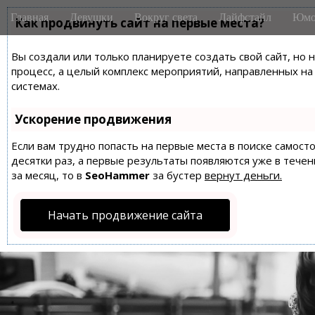
M
S
Главная
Девушки
Вокруг света
Лайфстайл
Юмо
k
Как продвинуть сайт на первые места?
a
i
i
p
Вы создали или только планируете создать свой сайт, но 
n
t
процесс, а целый комплекс мероприятий, направленных н
m
o
системах.
e
c
n
o
Ускорение продвижения
n
u
t
Если вам трудно попасть на первые места в поиске самос
десятки раз, а первые результаты появляются уже в течен
e
за месяц, то в
SeoHammer
за бустер
вернут деньги.
n
t
Начать продвижение сайта