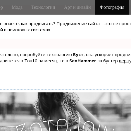
р
Мода
Технологии
Арт и дизайн
Фотография
не знаете, как продвигать? Продвижение сайта – это не про
 в поисковых системах.
тоятельно, попробуйте технологию
Буст
, она ускоряет продв
одвинется в Топ10 за месяц, то в
SeoHammer
за бустер
верну
o
J
t
o
o
i