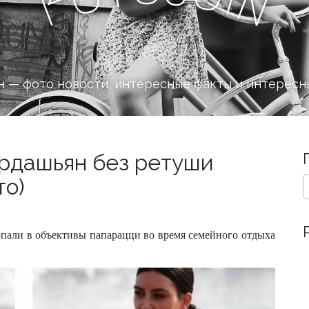
n
F
 — фото новости, интересные факты и интересн
рдашьян без ретуши
S
то)
e
a
r
c
опали в объективы папарацци во время семейного отдыха
h
f
o
r
: