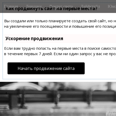
M
S
Главная
Девушки
Вокруг света
Лайфстайл
Юмо
k
Как продвинуть сайт на первые места?
a
i
i
p
Вы создали или только планируете создать свой сайт, но 
n
t
на увеличение его посещаемости и повышение его позиций
m
o
e
c
Ускорение продвижения
n
o
n
Если вам трудно попасть на первые места в поиске самос
u
t
в течение первых 7 дней. Если ни один запрос у вас не пр
e
n
Начать продвижение сайта
t