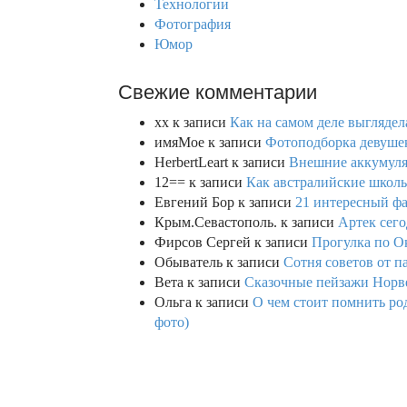
Технологии
Фотография
Юмор
Свежие комментарии
xx
к записи
Как на самом деле выглядел
имяМое
к записи
Фотоподборка девушек
HerbertLeart
к записи
Внешние аккумулят
12==
к записи
Как австралийские школь
Евгений Бор
к записи
21 интересный фа
Крым.Севастополь.
к записи
Артек сего
Фирсов Сергей
к записи
Прогулка по О
Обыватель
к записи
Сотня советов от п
Вета
к записи
Сказочные пейзажи Норве
Ольга
к записи
О чем стоит помнить род
фото)