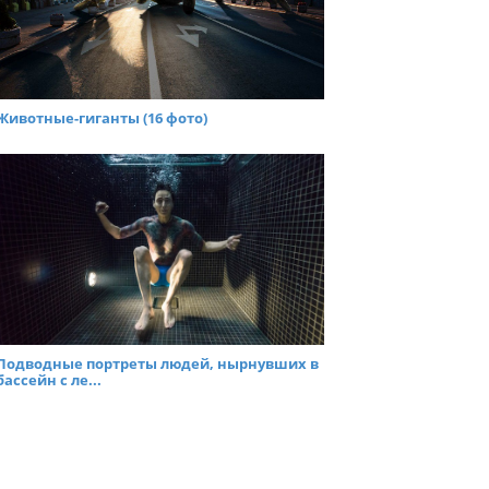
Животные-гиганты (16 фото)
Подводные портреты людей, нырнувших в
бассейн с ле...