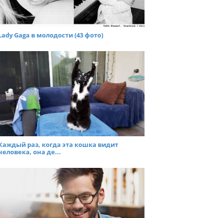
Lady Gaga в молодости (43 фото)
Каждый раз, когда эта кошка видит
человека, она де...