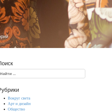
орий
Поиск
Рубрики
Вокруг света
Арт и дизайн
Общество