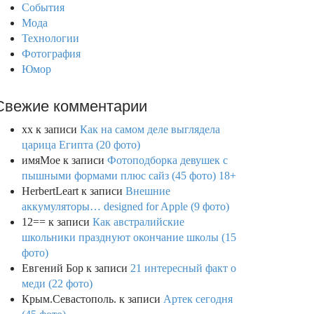
События
Мода
Технологии
Фотография
Юмор
Свежие комментарии
xx
к записи
Как на самом деле выглядела
царица Египта (20 фото)
имяМое
к записи
Фотоподборка девушек с
пышными формами плюс сайз (45 фото) 18+
HerbertLeart
к записи
Внешние
аккумуляторы… designed for Apple (9 фото)
12==
к записи
Как австралийские
школьники празднуют окончание школы (15
фото)
Евгений Бор
к записи
21 интересный факт о
меди (22 фото)
Крым.Севастополь.
к записи
Артек сегодня