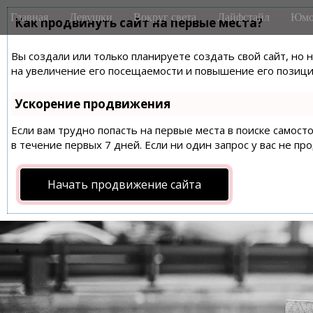
M
S
Главная
Девушки
Вокруг света
Лайфстайл
Юмо
k
Как продвинуть сайт на первые места?
a
i
i
p
Вы создали или только планируете создать свой сайт, но 
n
t
на увеличение его посещаемости и повышение его позиций
m
o
e
c
Ускорение продвижения
n
o
n
Если вам трудно попасть на первые места в поиске самос
u
t
в течение первых 7 дней. Если ни один запрос у вас не пр
e
n
Начать продвижение сайта
t