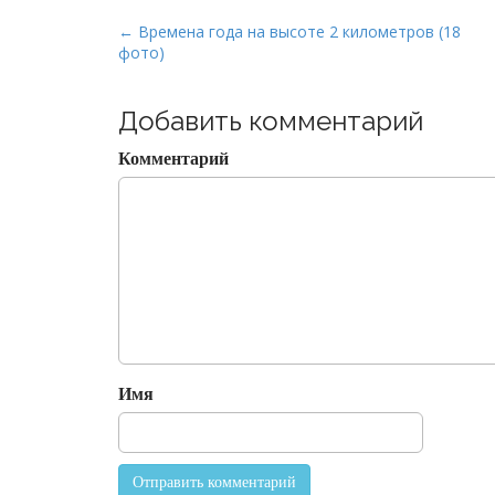
P
← Времена года на высоте 2 километров (18
фото)
o
s
t
Добавить комментарий
n
Комментарий
a
v
i
g
a
t
i
o
Имя
n