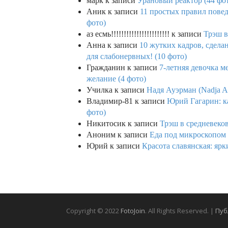
марк
к записи
Урановый реактор (44 фо
Аник
к записи
11 простых правил повед
фото)
аз есмь!!!!!!!!!!!!!!!!!!!!!!!
к записи
Трэш в
Анна
к записи
10 жутких кадров, сдел
для слабонервных! (10 фото)
Гражданин
к записи
7-летняя девочка м
желание (4 фото)
Училка
к записи
Надя Ауэрман (Nadja Au
Владимир-81
к записи
Юрий Гагарин: ка
фото)
Никитосик
к записи
Трэш в средневеков
Аноним
к записи
Еда под микроскопом 
Юрий
к записи
Красота славянская: яр
Copyright © 2022
FotoJoin
. All Rights Reserved. |
Пуб