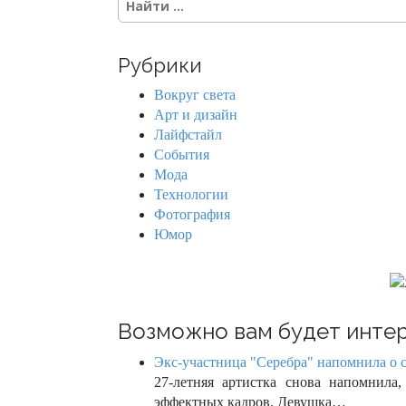
s
e
a
n
r
Рубрики
c
a
h
Вокруг света
f
v
Арт и дизайн
o
Лайфстайл
r
i
События
:
Мода
g
Технологии
Фотография
a
Юмор
t
i
o
Возможно вам будет интер
n
Экс-участница "Серебра" напомнила о св
27-летняя артистка снова напомнила
эффектных кадров. Девушка…