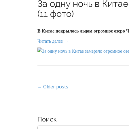
За одну ночь в Кита
(11 фото)
В Китае покрылось льдом огромное озеро Ч
Читать далее →
P
← Older posts
o
s
Поиск
t
S