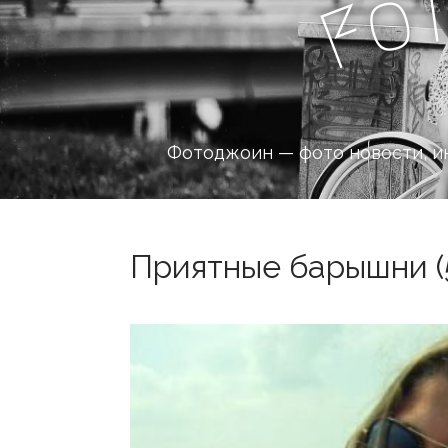
o
F
Фотоджоин — фото новости, и
Приятные барышни (5