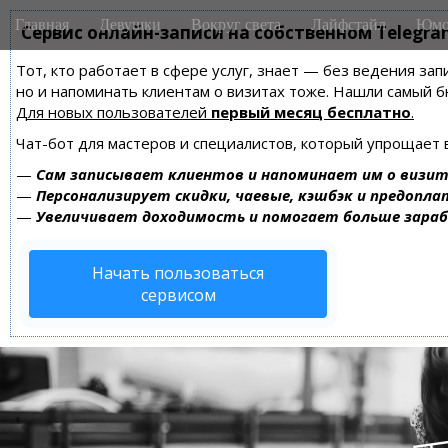
M
S
Главная
Девушки
Вокруг света
Лайфстайл
Юмо
k
Сервис онлайн-записи на собственном Telegra
a
i
i
Тот, кто работает в сфере услуг, знает — без ведения зап
p
n
но и напоминать клиентам о визитах тоже. Нашли самый
t
m
Для новых пользователей
первый месяц бесплатно
.
o
e
c
Чат-бот для мастеров и специалистов, который упрощает 
n
o
—
Сам записывает клиентов и напоминает им о визит
n
u
—
Персонализирует скидки, чаевые, кэшбэк и предопла
t
—
Увеличивает доходимость и помогает больше зара
e
n
Начать пользоваться
t
сервисом