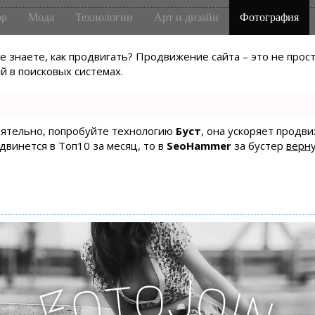
р
Мода
Технологии
Арт и дизайн
Фотография
не знаете, как продвигать? Продвижение сайта – это не про
 в поисковых системах.
тоятельно, попробуйте технологию
Буст
, она ускоряет продв
одвинется в Топ10 за месяц, то в
SeoHammer
за бустер
верну
J
o
t
o
o
i
F
n