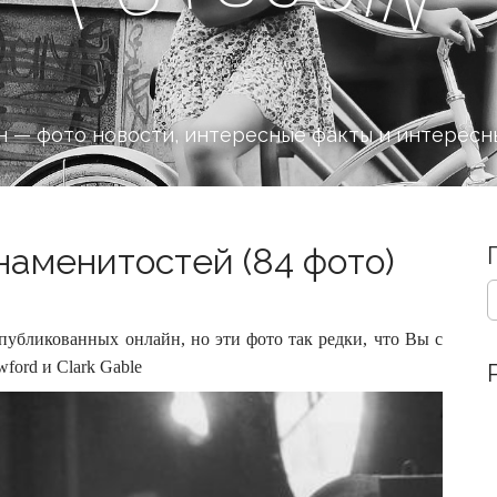
 — фото новости, интересные факты и интересн
аменитостей (84 фото)
S
e
a
убликованных онлайн, но эти фото так редки, что Вы с
r
wford и Clark Gable
c
h
f
o
r
: