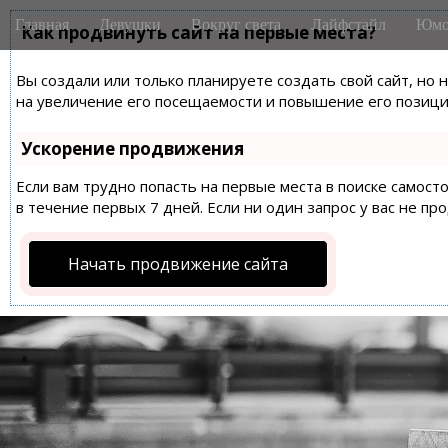
M
S
Главная
Девушки
Вокруг света
Лайфстайл
Юмо
k
Как продвинуть сайт на первые места?
a
i
i
p
Вы создали или только планируете создать свой сайт, но 
n
t
на увеличение его посещаемости и повышение его позиций
m
o
e
c
Ускорение продвижения
n
o
n
Если вам трудно попасть на первые места в поиске самос
u
t
в течение первых 7 дней. Если ни один запрос у вас не пр
e
n
Начать продвижение сайта
t