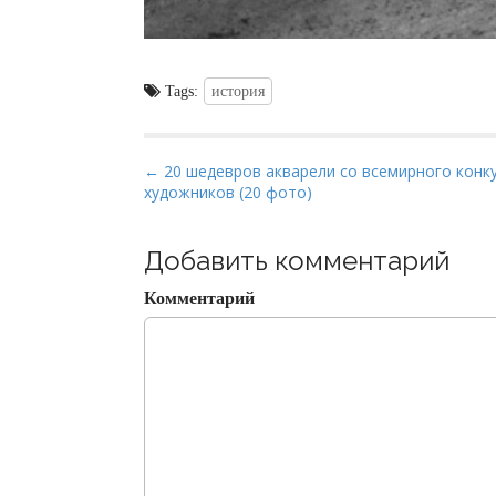
Tags:
история
P
← 20 шедевров акварели со всемирного конк
художников (20 фото)
o
s
t
Добавить комментарий
n
Комментарий
a
v
i
g
a
t
i