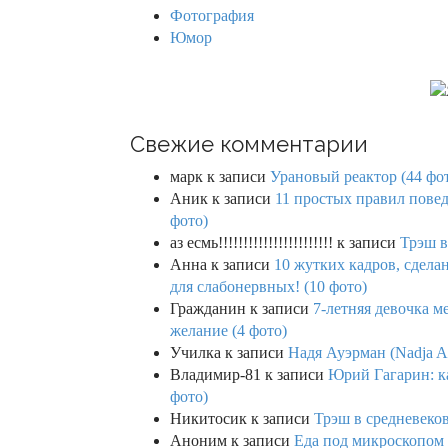
Фотография
Юмор
Свежие комментарии
марк
к записи
Урановый реактор (44 фо
Аник
к записи
11 простых правил повед
фото)
аз есмь!!!!!!!!!!!!!!!!!!!!!!!
к записи
Трэш в
Анна
к записи
10 жутких кадров, сдел
для слабонервных! (10 фото)
Гражданин
к записи
7-летняя девочка м
желание (4 фото)
Училка
к записи
Надя Ауэрман (Nadja Au
Владимир-81
к записи
Юрий Гагарин: ка
фото)
Никитосик
к записи
Трэш в средневеков
Аноним
к записи
Еда под микроскопом 