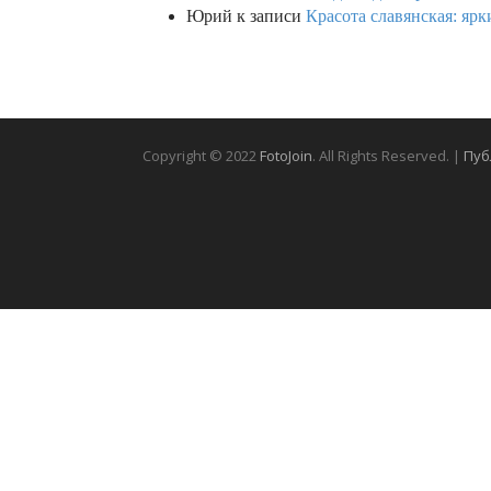
Юрий
к записи
Красота славянская: яр
Copyright © 2022
FotoJoin
. All Rights Reserved. |
Пуб