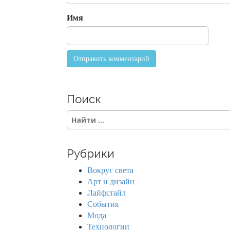
o
Имя
n
Поиск
S
e
a
r
Рубрики
c
h
Вокруг света
f
Арт и дизайн
o
Лайфстайл
r
События
:
Мода
Технологии