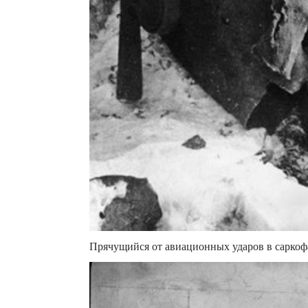
Прячущийся от авиационных ударов в саркофа