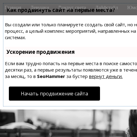
M
S
Главная
Девушки
Вокруг света
Лайфстайл
Юмо
k
Как продвинуть сайт на первые места?
a
i
i
p
Вы создали или только планируете создать свой сайт, но 
n
t
процесс, а целый комплекс мероприятий, направленных н
m
o
системах.
e
c
n
o
Ускорение продвижения
n
u
t
Если вам трудно попасть на первые места в поиске самос
десятки раз, а первые результаты появляются уже в течен
e
за месяц, то в
SeoHammer
за бустер
вернут деньги.
n
t
Начать продвижение сайта