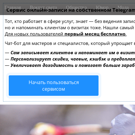
M
S
Главная
Вокруг света
Общество
Юмор
Мода
k
Сервис онлайн-записи на собственном Telegra
a
i
i
Тот, кто работает в сфере услуг, знает — без ведения зап
p
n
но и напоминать клиентам о визитах тоже. Нашли самы
t
m
Для новых пользователей
первый месяц бесплатно
.
o
e
c
Чат-бот для мастеров и специалистов, который упрощает 
o
n
—
Сам записывает клиентов и напоминает им о визит
n
u
—
Персонализирует скидки, чаевые, кэшбэк и предопла
t
—
Увеличивает доходимость и помогает больше зара
e
n
Начать пользоваться
t
сервисом