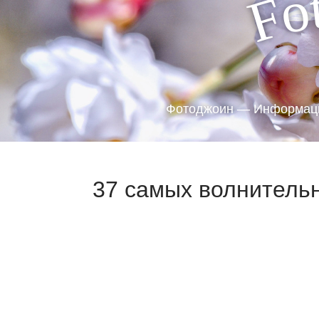
o
F
Фотоджоин — Информаци
37 самых волнительн