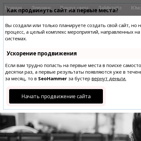
M
S
Главная
Девушки
Вокруг света
Лайфстайл
Юмо
k
Как продвинуть сайт на первые места?
a
i
i
p
Вы создали или только планируете создать свой сайт, но 
n
t
процесс, а целый комплекс мероприятий, направленных н
m
o
системах.
e
c
n
o
Ускорение продвижения
n
u
t
Если вам трудно попасть на первые места в поиске самос
десятки раз, а первые результаты появляются уже в течен
e
за месяц, то в
SeoHammer
за бустер
вернут деньги.
n
t
Начать продвижение сайта