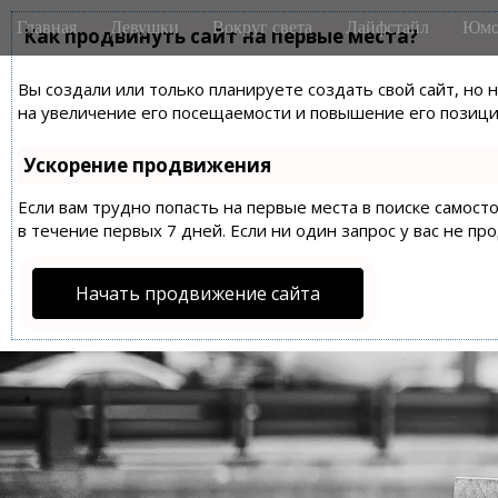
M
S
Главная
Девушки
Вокруг света
Лайфстайл
Юмо
k
Как продвинуть сайт на первые места?
a
i
i
p
Вы создали или только планируете создать свой сайт, но 
n
t
на увеличение его посещаемости и повышение его позиций
m
o
e
c
Ускорение продвижения
n
o
n
Если вам трудно попасть на первые места в поиске самос
u
t
в течение первых 7 дней. Если ни один запрос у вас не пр
e
n
Начать продвижение сайта
t