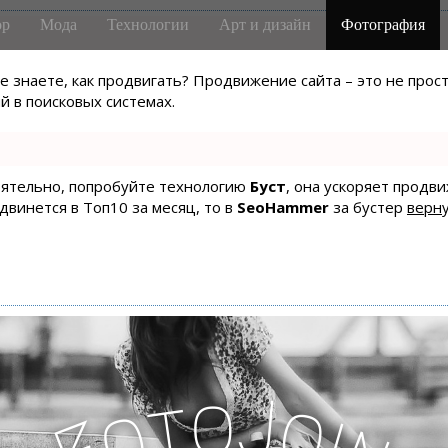
р
Мода
Технологии
Арт и дизайн
Фотография
не знаете, как продвигать? Продвижение сайта – это не про
 в поисковых системах.
тоятельно, попробуйте технологию
Буст
, она ускоряет продв
одвинется в Топ10 за месяц, то в
SeoHammer
за бустер
верну
o
J
t
o
o
i