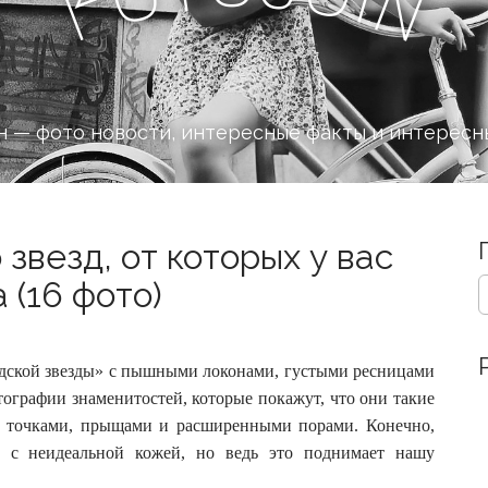
n
F
 — фото новости, интересные факты и интересн
звезд, от которых у вас
S
 (16 фото)
e
a
r
c
удской звезды» с пышными локонами, густыми ресницами
h
ографии знаменитостей, которые покажут, что они такие
f
 точками, прыщами и расширенными порами. Конечно,
o
и с неидеальной кожей, но ведь это поднимает нашу
r
: