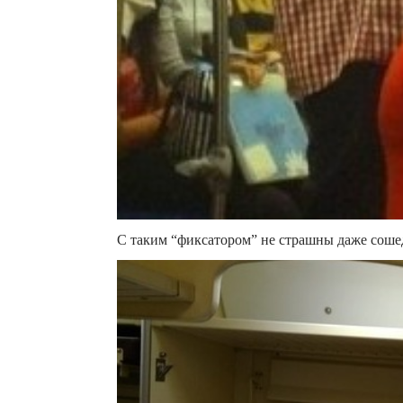
С таким “фиксатором” не страшны даже соше