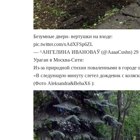
Безумные двери- вертушки на входе:
pic.twitter.com/xAdXFSp6ZL
— ^АНГЕЛИНА ИВАНОВАЎ (@AaaaCushn) 29 ма
Ураган в Москва-Сити:
Из-за природной стихии поваленными в городе ок
«В следующую минуту слетел дождевик с коляски,
(Фото Aleksandra&BehaX6 ):