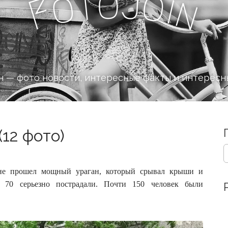
J
o
t
o
o
i
F
n
 — фото новости, интересные факты и интересн
(12 фото)
S
e
a
не прошел мощный ураган, который срывал крыши и
r
, 70 серьезно пострадали.
Почти 150 человек были
c
h
f
o