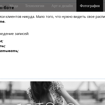
р
Мода
Технологии
Арт и дизайн
Фотография
m-боте
писи клиентов никуда. Мало того, что нужно видеть свое рас
me.
ведение записей:
е;
ты;
батывать;