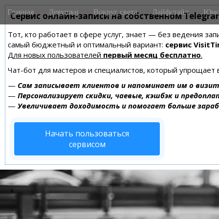
M
S
Главная
Девушки
Вокруг света
Лайфстайл
Юмо
k
Сервис онлайн-записи на собственном Telegra
a
i
i
Тот, кто работает в сфере услуг, знает — без ведения за
p
n
самый бюджетный и оптимальный вариант:
сервис VisitTi
t
m
Для новых пользователей
первый месяц бесплатно
.
o
e
c
Чат-бот для мастеров и специалистов, который упрощает 
n
o
—
Сам записывает клиентов и напоминает им о визит
n
u
—
Персонализирует скидки, чаевые, кэшбэк и предопла
t
—
Увеличивает доходимость и помогает больше зара
e
n
Начать пользоваться
t
сервисом