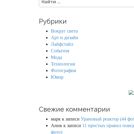
s
e
a
n
r
Рубрики
c
a
h
Вокруг света
f
v
Арт и дизайн
o
Лайфстайл
r
i
События
:
Мода
g
Технологии
Фотография
a
Юмор
t
i
o
Свежие комментарии
n
марк
к записи
Урановый реактор (44 фо
Аник
к записи
11 простых правил повед
фото)