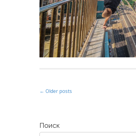
P
← Older posts
o
s
Поиск
t
S