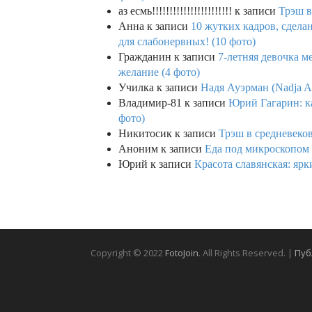
аз есмь!!!!!!!!!!!!!!!!!!!!!!!
к записи
Трэш в
Анна
к записи
10 жутких кадров, сдел
для слабонервных! (10 фото)
Гражданин
к записи
7-летняя девочка м
желание (4 фото)
Училка
к записи
Надя Ауэрман (Nadja Au
Владимир-81
к записи
Юрий Гагарин: ка
фото)
Никитосик
к записи
Трэш в средневеков
Аноним
к записи
Еда под микроскопом 
Юрий
к записи
Красота славянская: яр
Copyright © 2022
FotoJoin
. All Rights Reserved. |
Пуб