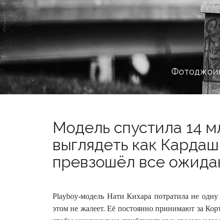
Фотоджоин
Модель спустила 14 м
выглядеть как Кардашь
превзошёл все ожидан
Playboy-модель Нати Кихара потратила не одну
этом не жалеет. Её постоянно принимают за Ко