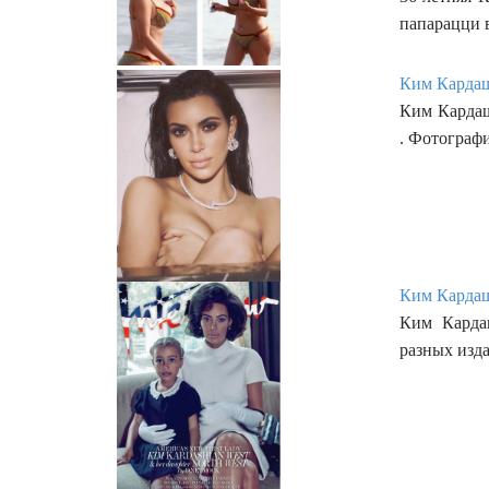
папарацци 
Ким Кардаш
Ким Кардаш
. Фотограф
Ким Кардашь
Ким Кардаш
разных изда