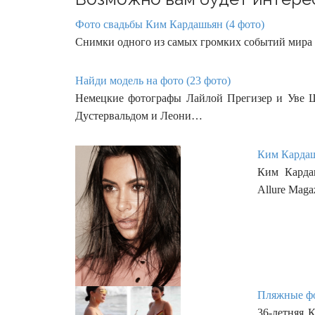
Фото свадьбы Ким Кардашьян (4 фото)
Снимки одного из самых громких событий мира 
Найди модель на фото (23 фото)
Немецкие фотографы Лайлой Прегизер и Уве Ш
Дустервальдом и Леони…
Ким Кардашь
Ким Кардаш
Allure Maga
Пляжные фо
36-летняя 