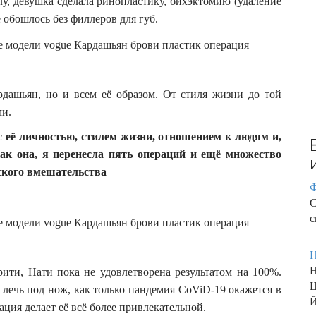
у, девушка сделала ринопластику, бихэктомию (удаление
:
е обошлось без филлеров для губ.
дашьян, но и всем её образом. От стиля жизни до той
ми.
с её личностью, стилем жизни, отношением к людям и,
как она, я перенесла пять операций и ещё множество
еского вмешательства
Ф
С
с
Н
Н
ити, Нати пока не удовлетворена результатом на 100%.
Ш
 лечь под нож, как только пандемия CoViD-19 окажется в
Й
ция делает её всё более привлекательной.