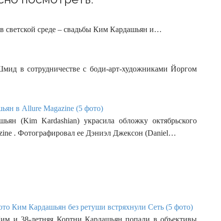
в светской среде – свадьбы Ким Кардашьян и…
мид в сотрудничестве с боди-арт-художниками Йоргом
ян в Allure Magazine (5 фото)
ьян (Kim Kardashian) украсила обложку октябрьского
zine . Фотографировал ее Дэниэл Джексон (Daniel…
то Ким Кардашьян без ретуши встряхнули Сеть (5 фото)
Ким и 38-летняя Кортни Кардашьян попали в объективы