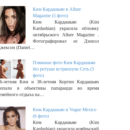
Ким Кардашьян в Allure
Magazine (5 фото)
Ким Кардашьян (Kim
Kardashian) украсила обложку
октябрьского Allure Magazine .
Фотографировал ее Дэниэл
жексон (Daniel…
Пляжные фото Ким Кардашьян
без ретуши встряхнули Сеть (5
фото)
6-летняя Ким и 38-летняя Кортни Кардашьян
попали в объективы папарацци во время
емейного отдыха на…
Ким Кардашьян в Vogue Mexico
(6 фото)
Ким Кардашьян (Kim
Kardashian) украсила ноябрьский