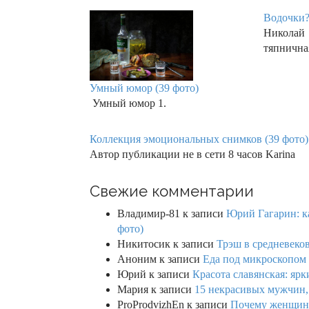
Водочки?
Николай 
тяпнична
Умный юмор (39 фото)
Умный юмор 1.
Коллекция эмоциональных снимков (39 фото)
Автор публикации не в сети 8 часов Karina
Свежие комментарии
Владимир-81
к записи
Юрий Гагарин: ка
фото)
Никитосик
к записи
Трэш в средневеков
Аноним
к записи
Еда под микроскопом 
Юрий
к записи
Красота славянская: яр
Мария
к записи
15 некрасивых мужчин,
ProProdvizhEn
к записи
Почему женщины 