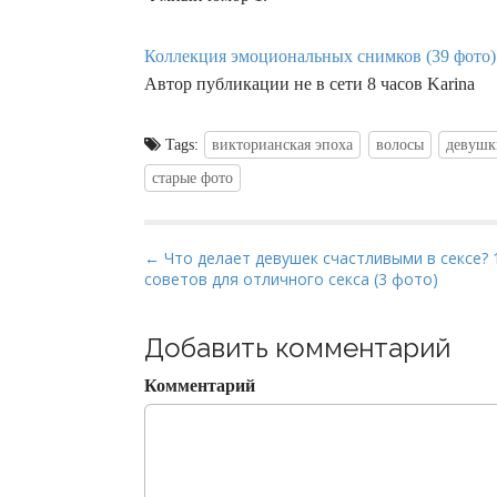
Коллекция эмоциональных снимков (39 фото)
Автор публикации не в сети 8 часов Karina
Tags:
викторианская эпоха
волосы
девушк
старые фото
P
← Что делает девушек счастливыми в сексе? 
советов для отличного секса (3 фото)
o
s
t
Добавить комментарий
n
Комментарий
a
v
i
g