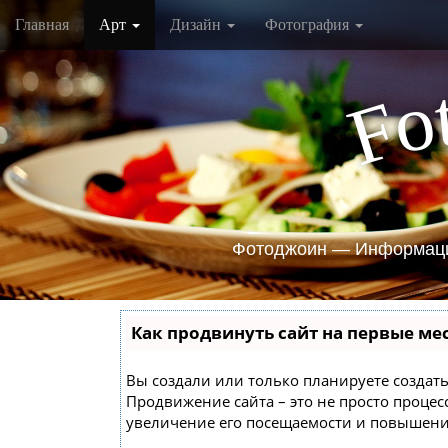
M
S
Главная
Арт
Дизайн
Фотография
k
a
i
i
p
n
o
F
t
m
o
e
c
o
n
n
u
t
e
Фотоджоин — Информаци
n
t
Как продвинуть сайт на первые ме
Вы создали или только планируете создать 
Продвижение сайта – это не просто проце
увеличение его посещаемости и повышение