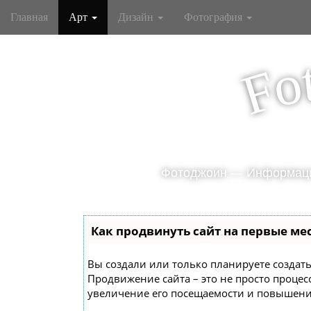
M
S
Главная
Арт
Дизайн
Фотография
k
a
i
i
p
n
o
F
t
m
o
e
c
o
n
n
u
t
e
Фотоджоин — Информаци
n
t
Как продвинуть сайт на первые ме
Вы создали или только планируете создать 
Продвижение сайта – это не просто проце
увеличение его посещаемости и повышение