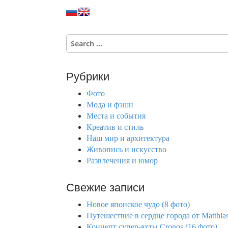
a
t
S
i
e
a
o
r
Рубрики
c
n
h
Фото
f
Мода и фэшн
o
Места и события
r
Креатив и стиль
:
Наш мир и архитектура
Живопись и искусство
Развлечения и юмор
Свежие записи
Новое японское чудо (8 фото)
Путешествие в сердце города от Matthias
Концепт супер-яхты Cronos (16 фото)