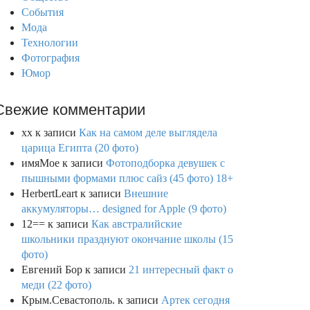
События
Мода
Технологии
Фотография
Юмор
Свежие комментарии
xx
к записи
Как на самом деле выглядела
царица Египта (20 фото)
имяМое
к записи
Фотоподборка девушек с
пышными формами плюс сайз (45 фото) 18+
HerbertLeart
к записи
Внешние
аккумуляторы… designed for Apple (9 фото)
12==
к записи
Как австралийские
школьники празднуют окончание школы (15
фото)
Евгений Бор
к записи
21 интересный факт о
меди (22 фото)
Крым.Севастополь.
к записи
Артек сегодня