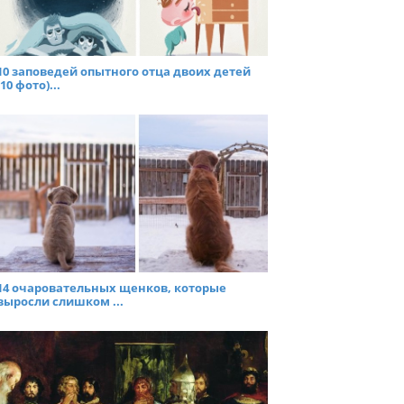
10 заповедей опытного отца двоих детей
(10 фото)...
14 очаровательных щенков, которые
выросли слишком ...