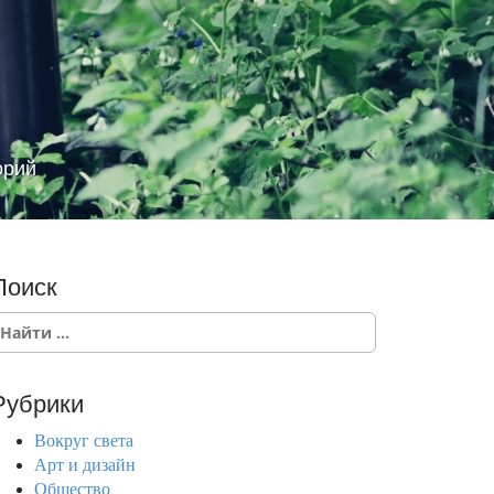
орий
Поиск
Рубрики
Вокруг света
Арт и дизайн
Общество