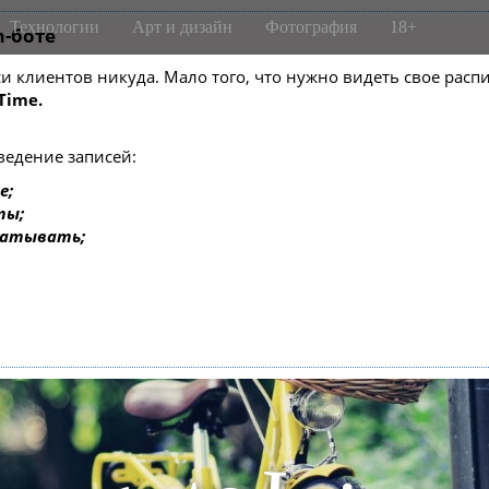
Технологии
Арт и дизайн
Фотография
18+
m-боте
писи клиентов никуда. Мало того, что нужно видеть свое ра
Time.
ведение записей:
е;
ты;
батывать;