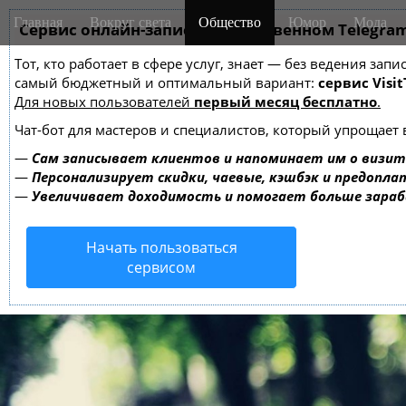
M
S
Главная
Вокруг света
Общество
Юмор
Мода
k
Сервис онлайн-записи на собственном Telegra
a
i
i
Тот, кто работает в сфере услуг, знает — без ведения за
p
n
самый бюджетный и оптимальный вариант:
сервис Visit
t
m
Для новых пользователей
первый месяц бесплатно
.
o
e
c
Чат-бот для мастеров и специалистов, который упрощает 
o
n
—
Сам записывает клиентов и напоминает им о визит
n
u
—
Персонализирует скидки, чаевые, кэшбэк и предопла
t
—
Увеличивает доходимость и помогает больше зара
e
n
Начать пользоваться
t
сервисом