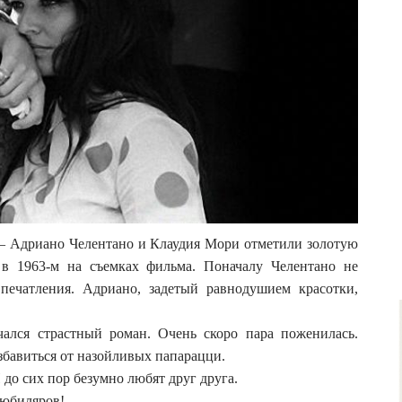
 — Адриано Челентано и Клаудия Мори отметили золотую
 в 1963-м на съемках фильма. Поначалу Челентано не
печатления. Адриано, задетый равнодушием красотки,
ался страстный роман. Очень скоро пара поженилась.
збавиться от назойливых папарацци.
И до сих пор безумно любят друг друга.
 юбиляров!