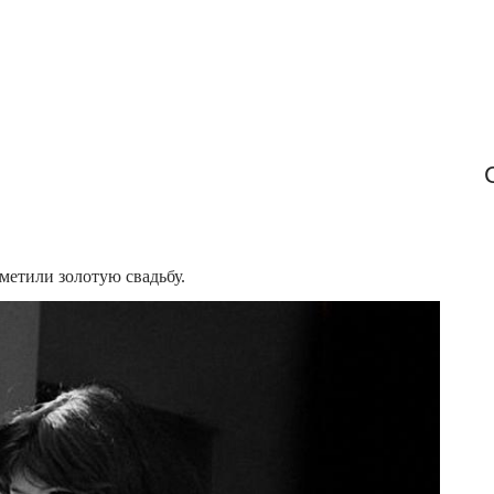
r
:
метили золотую свадьбу.