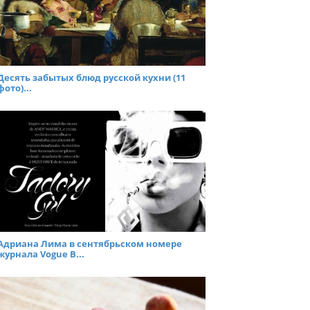
Десять забытых блюд русской кухни (11
фото)...
Адриана Лима в сентябрьском номере
журнала Vogue B...