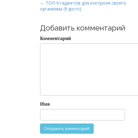
P
← ТОП-9 гаджетов для контроля своего
организма (9 фото)
o
s
t
Добавить комментарий
n
Комментарий
a
v
i
g
a
t
i
o
Имя
n