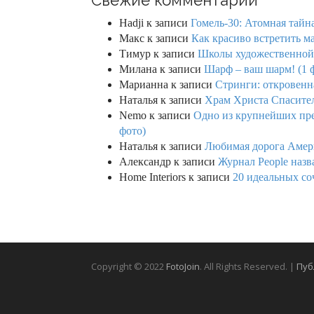
Hadji
к записи
Гомель-30: Атомная тайн
Макс
к записи
Как красиво встретить м
Тимур
к записи
Школы художественной г
Милана
к записи
Шарф – ваш шарм! (1 
Марианна
к записи
Стринги: откровенна
Наталья
к записи
Храм Христа Спасител
Nemo
к записи
Одно из крупнейших пре
фото)
Наталья
к записи
Любимая дорога Амери
Александр
к записи
Журнал People назв
Home Interiors
к записи
20 идеальных со
Copyright © 2022
FotoJoin
. All Rights Reserved. |
Пуб