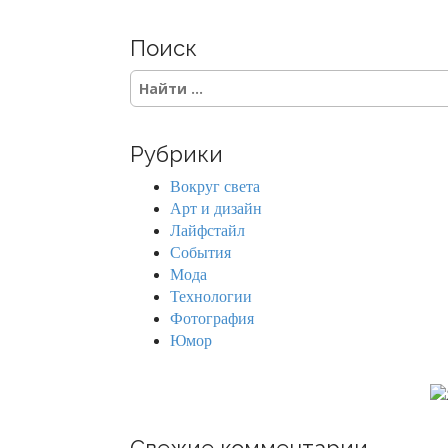
Поиск
S
e
a
r
Рубрики
c
h
Вокруг света
f
Арт и дизайн
o
Лайфстайл
r
События
:
Мода
Технологии
Фотография
Юмор
Свежие комментарии