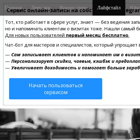
M
S
Главная
Девушки
Вокруг света
Лайфстайл
Юмо
k
Сервис онлайн-записи на собственном Telegra
a
i
i
Тот, кто работает в сфере услуг, знает — без ведения зап
p
n
но и напоминать клиентам о визитах тоже. Нашли самый
t
m
Для новых пользователей
первый месяц бесплатно
.
o
e
c
Чат-бот для мастеров и специалистов, который упрощает 
n
o
—
Сам записывает клиентов и напоминает им о визит
n
u
—
Персонализирует скидки, чаевые, кэшбэк и предопла
t
—
Увеличивает доходимость и помогает больше зара
e
n
Начать пользоваться
t
сервисом