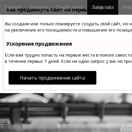
M
S
Главная
Девушки
Вокруг света
Лайфстайл
Юмо
k
Как продвинуть сайт на первые места?
a
i
i
p
Вы создали или только планируете создать свой сайт, но 
n
t
на увеличение его посещаемости и повышение его позиций
m
o
e
c
Ускорение продвижения
n
o
n
Если вам трудно попасть на первые места в поиске самос
u
t
в течение первых 7 дней. Если ни один запрос у вас не пр
e
n
Начать продвижение сайта
t