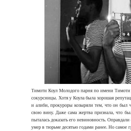
Тимоти Коул Молодого парня по имени Тимоти 
сокурсницы. Хотя у Коула была хорошая репута
и алиби, прокуроры козыряли тем, что он был 
свою вину. Даже сама жертва признала, что бы
пыталась доказать его невиновность. Оправдали е
умер в тюрьме десятью годами ранее. Но самое г