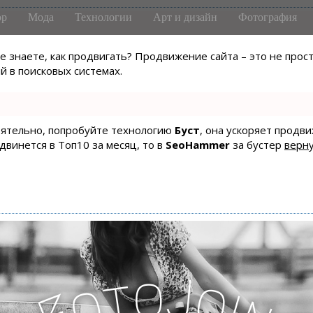
р
Мода
Технологии
Арт и дизайн
Фотография
не знаете, как продвигать? Продвижение сайта – это не про
 в поисковых системах.
тоятельно, попробуйте технологию
Буст
, она ускоряет продв
одвинется в Топ10 за месяц, то в
SeoHammer
за бустер
верну
o
J
t
o
o
i