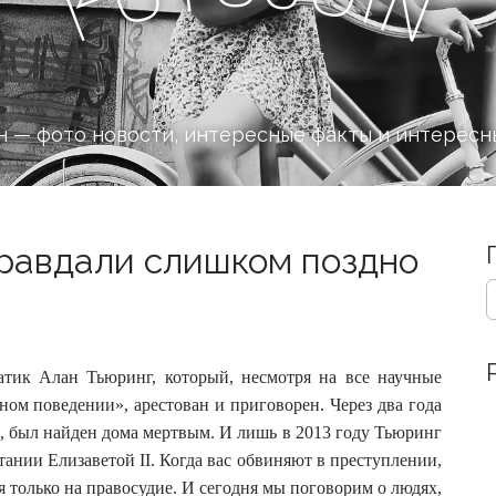
n
F
 — фото новости, интересные факты и интересн
правдали слишком поздно
S
e
a
r
c
атик Алан Тьюринг, который, несмотря на все научные
h
ном поведении», арестован и приговорен.
Через два года
f
, был найден дома мертвым. И лишь в 2013 году Тьюринг
o
нии Елизаветой II. Когда вас обвиняют в преступлении,
r
:
я только на правосудие. И сегодня мы поговорим о людях,