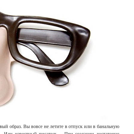
вый образ. Вы вовсе не летите в отпуск или в банальную
 Или известный писатель… При создании достаточно