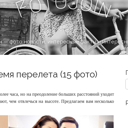
o
J
t
o
o
i
n
F
 — фото новости, интересные факты и интересн
емя перелета (15 фото)
S
e
a
олее часа, но на преодоление больших расстояний уходит
r
ают, чем отвлечься на высоте.
Предлагаем вам несколько
c
h
f
o
r