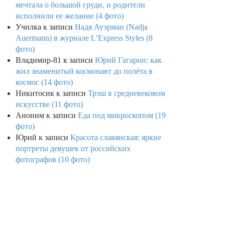
мечтала о большой груди, и родители
исполнили ее желание (4 фото)
Училка
к записи
Надя Ауэрман (Nadja
Auermann) в журнале L’Express Styles (8
фото)
Владимир-81
к записи
Юрий Гагарин: как
жил знаменитый космонавт до полёта в
космос (14 фото)
Никитосик
к записи
Трэш в средневековом
искусстве (11 фото)
Аноним
к записи
Еда под микроскопом (19
фото)
Юрий
к записи
Красота славянская: яркие
портреты девушек от российских
фотографов (10 фото)