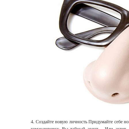
4. Создайте новую личность Придумайте себе но
командировку. Вы тайный агент… Или актер…