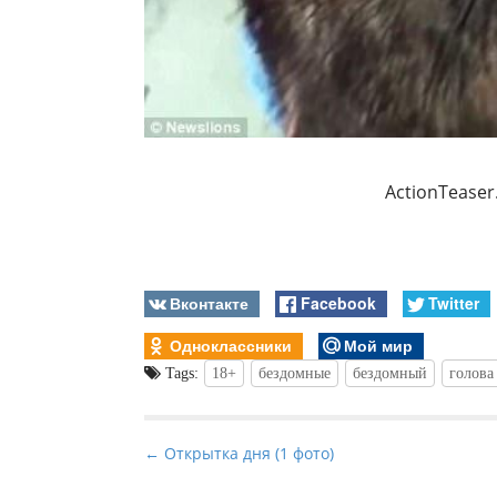
ActionTeaser
Вконтакте
Facebook
Twitter
Одноклассники
Мой мир
Tags:
18+
бездомные
бездомный
голова
P
← Открытка дня (1 фото)
o