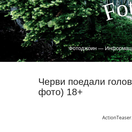
o
F
Фотоджоин — Информаци
Черви поедали голо
фото) 18+
ActionTeaser