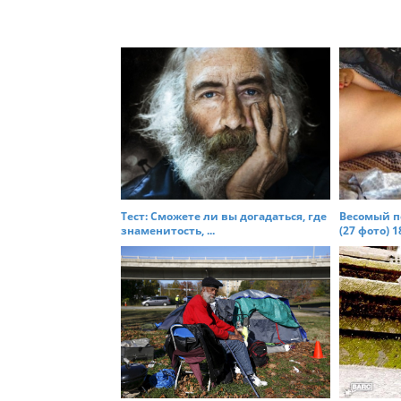
s
t
n
a
v
i
g
a
t
Тест: Сможете ли вы догадаться, где
Весомый п
i
знаменитость, ...
(27 фото) 18
o
n