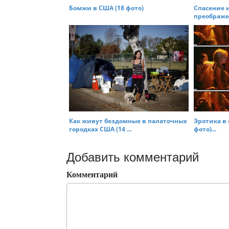
Бомжи в США (18 фото)
Спасение 
преображен
Как живут бездомные в палаточныx
Эротика в 
городкаx США (14 ...
фото)...
Добавить комментарий
Комментарий