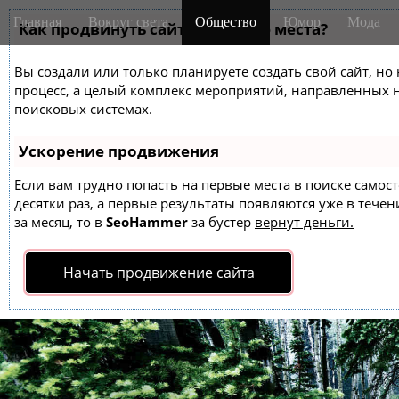
M
S
Главная
Вокруг света
Общество
Юмор
Мода
k
Как продвинуть сайт на первые места?
a
i
i
p
Вы создали или только планируете создать свой сайт, но 
n
t
процесс, а целый комплекс мероприятий, направленных 
m
o
поисковых системах.
e
c
o
n
Ускорение продвижения
n
u
t
Если вам трудно попасть на первые места в поиске само
десятки раз, а первые результаты появляются уже в течен
e
за месяц, то в
SeoHammer
за бустер
вернут деньги.
n
t
Начать продвижение сайта