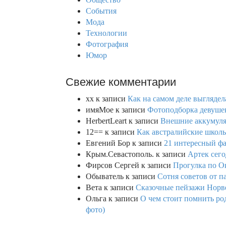
r
События
:
Мода
Технологии
Фотография
Юмор
Свежие комментарии
xx
к записи
Как на самом деле выглядел
имяМое
к записи
Фотоподборка девушек
HerbertLeart
к записи
Внешние аккумулят
12==
к записи
Как австралийские школь
Евгений Бор
к записи
21 интересный фа
Крым.Севастополь.
к записи
Артек сего
Фирсов Сергей
к записи
Прогулка по О
Обыватель
к записи
Сотня советов от п
Вета
к записи
Сказочные пейзажи Норве
Ольга
к записи
О чем стоит помнить род
фото)