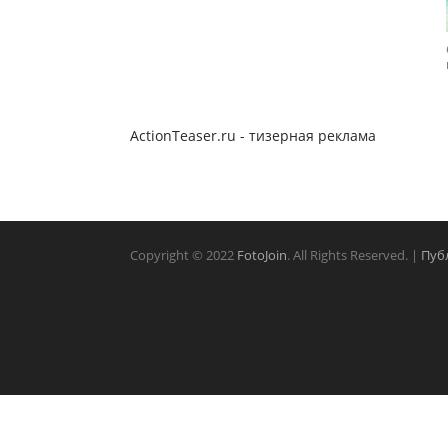
ActionTeaser.ru - тизерная реклама
Copyright © 2022
FotoJoin
. All Rights Reserved. |
Пуб