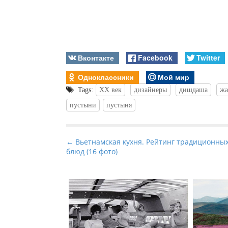
Вконтакте
Facebook
Twitter
Одноклассники
Мой мир
Tags:
XX век
дизайнеры
дишдаша
жа
пустыни
пустыня
P
← Вьетнамская кухня. Рейтинг традиционны
блюд (16 фото)
o
s
t
n
a
v