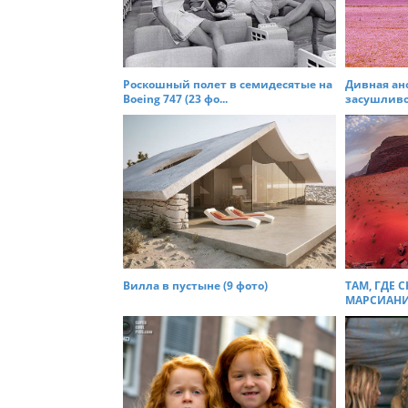
i
g
a
t
Роскошный полет в семидесятые на
Дивная ан
Boeing 747 (23 фо...
засушливог
i
o
n
Вилла в пустыне (9 фото)
ТАМ, ГДЕ
МАРСИАНИН 