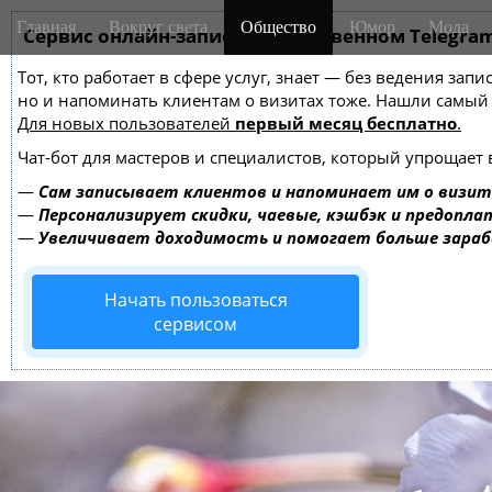
M
S
Главная
Вокруг света
Общество
Юмор
Мода
k
Сервис онлайн-записи на собственном Telegra
a
i
i
Тот, кто работает в сфере услуг, знает — без ведения зап
p
n
но и напоминать клиентам о визитах тоже. Нашли самы
t
m
Для новых пользователей
первый месяц бесплатно
.
o
e
c
Чат-бот для мастеров и специалистов, который упрощает 
o
n
—
Сам записывает клиентов и напоминает им о визит
n
u
—
Персонализирует скидки, чаевые, кэшбэк и предопла
t
—
Увеличивает доходимость и помогает больше зара
e
n
Начать пользоваться
t
сервисом