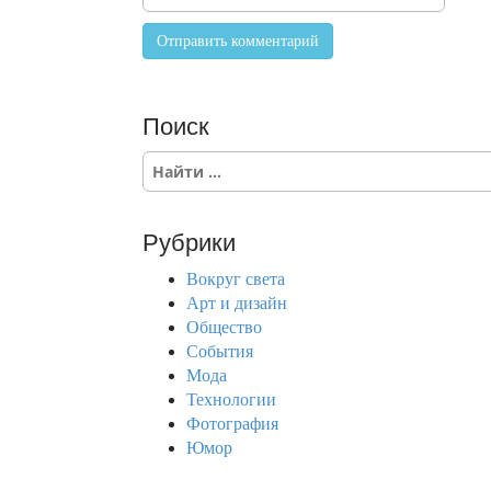
Поиск
S
e
a
r
Рубрики
c
h
Вокруг света
f
Арт и дизайн
o
Общество
r
События
:
Мода
Технологии
Фотография
Юмор