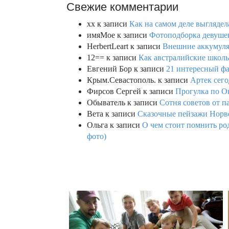
Свежие комментарии
xx
к записи
Как на самом деле выглядел
имяМое
к записи
Фотоподборка девушек
HerbertLeart
к записи
Внешние аккумулят
12==
к записи
Как австралийские школь
Евгений Бор
к записи
21 интересный фа
Крым.Севастополь.
к записи
Артек сего
Фирсов Сергей
к записи
Прогулка по О
Обыватель
к записи
Сотня советов от п
Вета
к записи
Сказочные пейзажи Норве
Ольга
к записи
О чем стоит помнить род
фото)