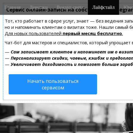
M
S
Главная
Девушки
Вокруг света
Лайфстайл
Юмо
k
Сервис онлайн-записи на собственном Telegra
a
i
i
Тот, кто работает в сфере услуг, знает — без ведения зап
p
n
но и напоминать клиентам о визитах тоже. Нашли самый
t
m
Для новых пользователей
первый месяц бесплатно
.
o
e
c
Чат-бот для мастеров и специалистов, который упрощает 
n
o
—
Сам записывает клиентов и напоминает им о визит
n
u
—
Персонализирует скидки, чаевые, кэшбэк и предопла
t
—
Увеличивает доходимость и помогает больше зара
e
n
Начать пользоваться
t
сервисом