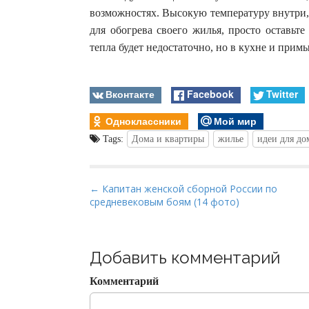
возможностях. Высокую температуру внутри, 
для обогрева своего жилья, просто оставьт
тепла будет недостаточно, но в кухне и при
Вконтакте
Facebook
Twitter
Одноклассники
Мой мир
Tags:
Дома и квартиры
жилье
идеи для до
P
← Капитан женской сборной России по
средневековым боям (14 фото)
o
s
t
Добавить комментарий
n
a
Комментарий
v