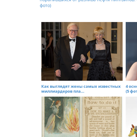
s
фото)
t
n
a
v
i
g
a
t
i
o
Как выглядят жены самых известных
4 ос
n
миллиардеров пла...
(5 фот