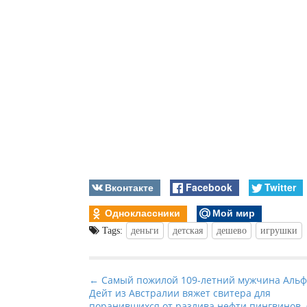
Вконтакте
Facebook
Twitter
Одноклассники
Мой мир
Tags:
деньги
детская
дешево
игрушки
P
← Самый пожилой 109-летний мужчина Аль
Дейт из Австралии вяжет свитера для
o
поранившихся от разлива нефти пингвинов. 