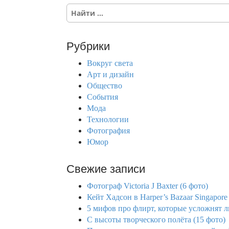
S
e
a
r
Рубрики
c
h
Вокруг света
f
Арт и дизайн
o
Общество
r
События
:
Мода
Технологии
Фотография
Юмор
Свежие записи
Фотограф Victoria J Baxter (6 фото)
Кейт Хадсон в Harper’s Bazaar Singapore
5 мифов про флирт, которые усложнят 
С высоты творческого полёта (15 фото)