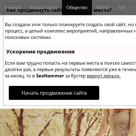
M
S
Главная
Вокруг света
Общество
Юмор
18+
k
Как продвинуть сайт на первые места?
a
i
i
p
Вы создали или только планируете создать свой сайт, но 
n
t
процесс, а целый комплекс мероприятий, направленных 
m
o
поисковых системах.
e
c
o
n
Ускорение продвижения
n
u
t
Если вам трудно попасть на первые места в поиске само
десятки раз, а первые результаты появляются уже в течен
e
за месяц, то в
SeoHammer
за бустер
вернут деньги.
n
t
Начать продвижение сайта