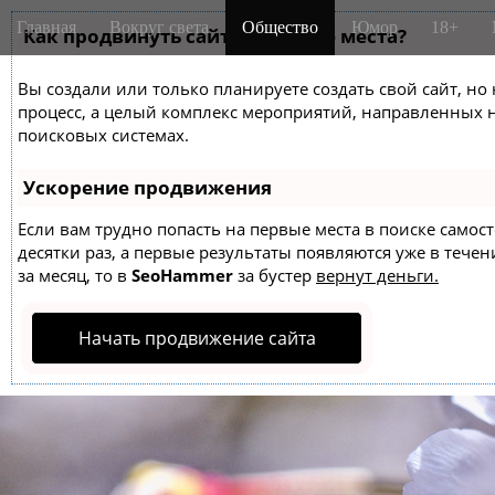
M
S
Главная
Вокруг света
Общество
Юмор
18+
k
Как продвинуть сайт на первые места?
a
i
i
p
Вы создали или только планируете создать свой сайт, но 
n
t
процесс, а целый комплекс мероприятий, направленных 
m
o
поисковых системах.
e
c
o
n
Ускорение продвижения
n
u
t
Если вам трудно попасть на первые места в поиске само
десятки раз, а первые результаты появляются уже в течен
e
за месяц, то в
SeoHammer
за бустер
вернут деньги.
n
t
Начать продвижение сайта