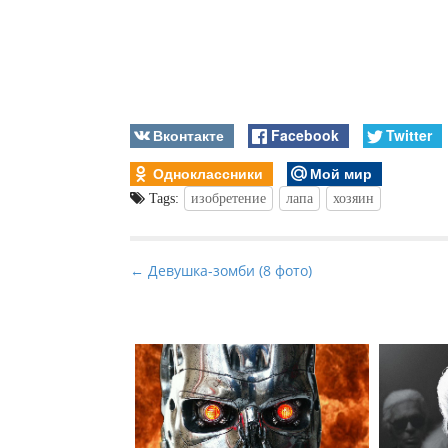
Вконтакте
Facebook
Twitter
Одноклассники
Мой мир
Tags:
изобретение
лапа
хозяин
P
← Девушка-зомби (8 фото)
o
s
t
n
a
v