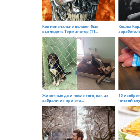
i
g
a
t
Как изначально должен был
Кошка Кар
выглядеть Терминатор (11...
заработала
i
o
n
Животные до и после того, как их
10 изобре
забрали из приюта...
чистой слу