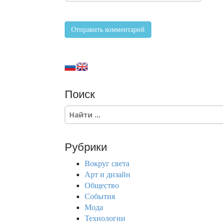
Поиск
S
e
a
r
Рубрики
c
h
Вокруг света
f
Арт и дизайн
o
Общество
r
События
:
Мода
Технологии