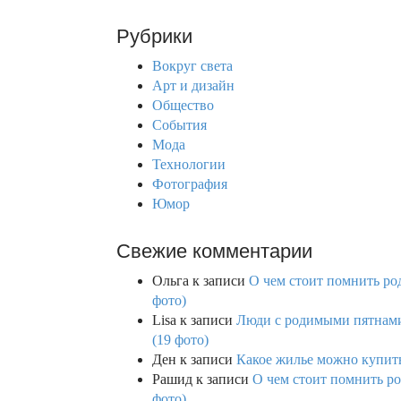
a
r
Рубрики
c
h
Вокруг света
f
Арт и дизайн
o
Общество
r
События
:
Мода
Технологии
Фотография
Юмор
Свежие комментарии
Ольга
к записи
О чем стоит помнить род
фото)
Lisa
к записи
Люди с родимыми пятнами,
(19 фото)
Ден
к записи
Какое жилье можно купить 
Рашид
к записи
О чем стоит помнить ро
фото)