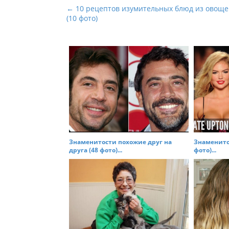
P
← 10 рецептов изумительных блюд из овощ
(10 фото)
o
s
t
n
a
v
i
g
a
t
Знаменитости похожие друг на
Знаменитос
друга (48 фото)...
фото)...
i
o
n