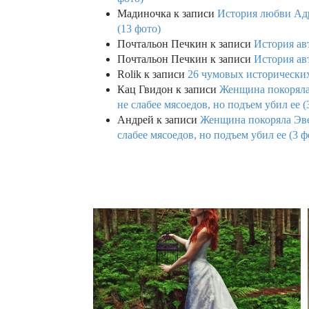
Мадиночка
к записи
История любви Адр
(13 фото)
Почтальон Печкин
к записи
История ав
Почтальон Печкин
к записи
История ав
Rolik
к записи
26 чумовых исторических
Кац Гвидон
к записи
Женщина покоряла 
не слабее мясоедов, но подъем убил ее (
Андрей
к записи
Женщина покоряла Эвев
слабее мясоедов, но подъем убил ее (3 ф