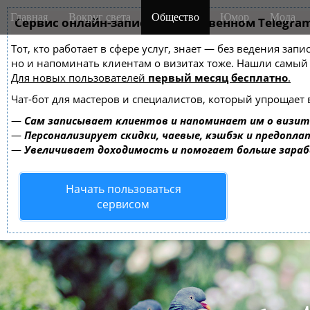
M
S
Главная
Вокруг света
Общество
Юмор
Мода
k
Сервис онлайн-записи на собственном Telegra
a
i
i
Тот, кто работает в сфере услуг, знает — без ведения зап
p
n
но и напоминать клиентам о визитах тоже. Нашли самы
t
m
Для новых пользователей
первый месяц бесплатно
.
o
e
c
Чат-бот для мастеров и специалистов, который упрощает 
o
n
—
Сам записывает клиентов и напоминает им о визит
n
u
—
Персонализирует скидки, чаевые, кэшбэк и предопла
t
—
Увеличивает доходимость и помогает больше зара
e
n
Начать пользоваться
t
сервисом