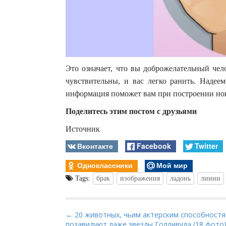
Это означает, что вы доброжелательный чел
чувствительны, и вас легко ранить. Надеем
информация поможет вам при построении но
Поделитесь этим постом с друзьями
Источник
Вконтакте
Facebook
Twitter
Одноклассники
Мой мир
Tags:
брак
изображения
ладонь
линии
P
← 20 животных, чьим актерским способност
позавидуют даже звезды Голливуда (18 фото