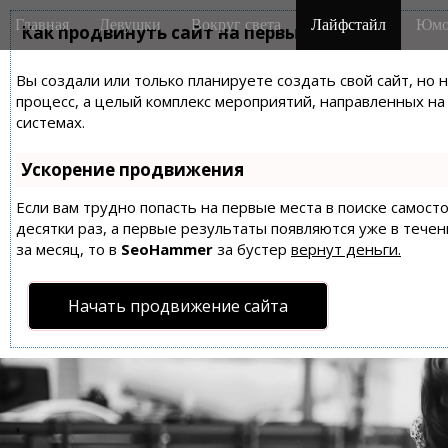
M
S
Главная
Девушки
Вокруг света
Лайфстайл
Юмо
k
Как продвинуть сайт на первые места?
a
i
i
p
Вы создали или только планируете создать свой сайт, но 
n
t
процесс, а целый комплекс мероприятий, направленных н
m
o
системах.
e
c
n
o
Ускорение продвижения
n
u
t
Если вам трудно попасть на первые места в поиске самос
десятки раз, а первые результаты появляются уже в течен
e
за месяц, то в
SeoHammer
за бустер
вернут деньги.
n
t
Начать продвижение сайта