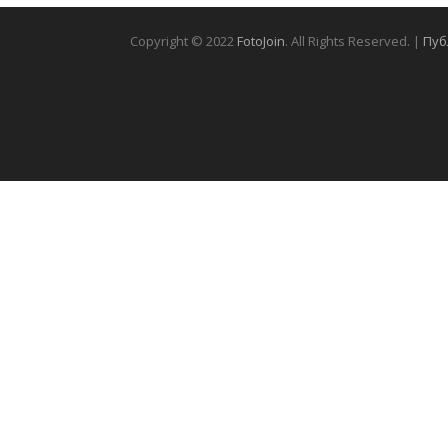
Copyright © 2022
FotoJoin
. All Rights Reserved. |
Пуб