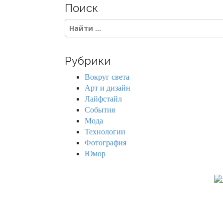
Поиск
S
e
a
r
Рубрики
c
h
Вокруг света
f
Арт и дизайн
o
Лайфстайл
r
События
:
Мода
Технологии
Фотография
Юмор