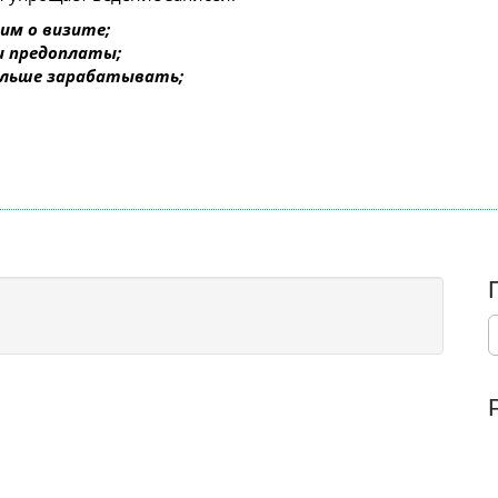
им о визите;
 и предоплаты;
ольше зарабатывать;
S
e
a
r
c
h
f
o