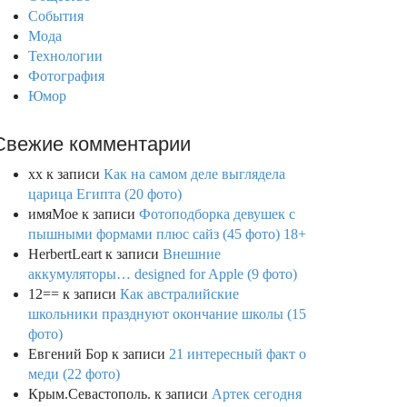
События
Мода
Технологии
Фотография
Юмор
Свежие комментарии
xx
к записи
Как на самом деле выглядела
царица Египта (20 фото)
имяМое
к записи
Фотоподборка девушек с
пышными формами плюс сайз (45 фото) 18+
HerbertLeart
к записи
Внешние
аккумуляторы… designed for Apple (9 фото)
12==
к записи
Как австралийские
школьники празднуют окончание школы (15
фото)
Евгений Бор
к записи
21 интересный факт о
меди (22 фото)
Крым.Севастополь.
к записи
Артек сегодня