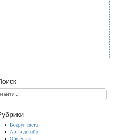
Поиск
Рубрики
Вокруг света
Арт и дизайн
Общество