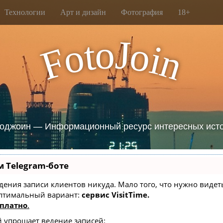
Технологии
Арт и дизайн
Фотография
18+
J
o
t
o
o
i
F
n
оджоин — Информационный ресурс интересных ист
м Telegram-боте
 ведения записи клиентов никуда. Мало того, что нужно вид
оптимальный вариант:
сервис VisitTime.
платно
.
й упрощает ведение записей: