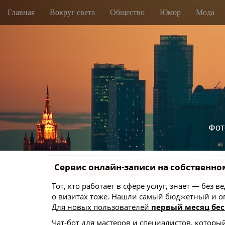
M
S
Главная
Вокруг света
Общество
Юмор
Мода
k
a
i
i
p
n
t
m
o
e
c
o
n
n
u
t
e
n
Фот
t
Сервис онлайн-записи на собственно
Тот, кто работает в сфере услуг, знает — без
о визитах тоже. Нашли самый бюджетный и 
Для новых пользователей
первый месяц бес
Чат-бот для мастеров и специалистов, которы