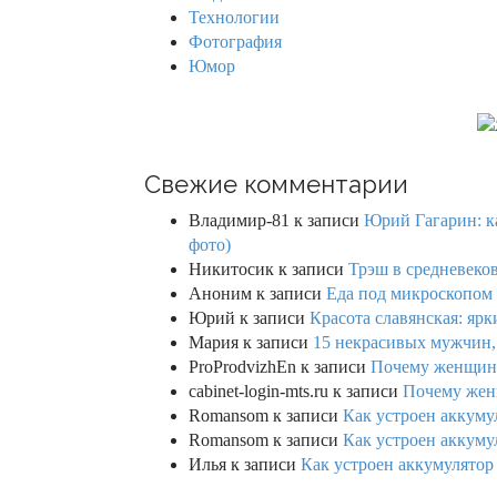
Технологии
Фотография
Юмор
Свежие комментарии
Владимир-81
к записи
Юрий Гагарин: ка
фото)
Никитосик
к записи
Трэш в средневеков
Аноним
к записи
Еда под микроскопом 
Юрий
к записи
Красота славянская: яр
Мария
к записи
15 некрасивых мужчин,
ProProdvizhEn
к записи
Почему женщины 
cabinet-login-mts.ru
к записи
Почему женщ
Romansom
к записи
Как устроен аккумул
Romansom
к записи
Как устроен аккумул
Илья
к записи
Как устроен аккумулятор 