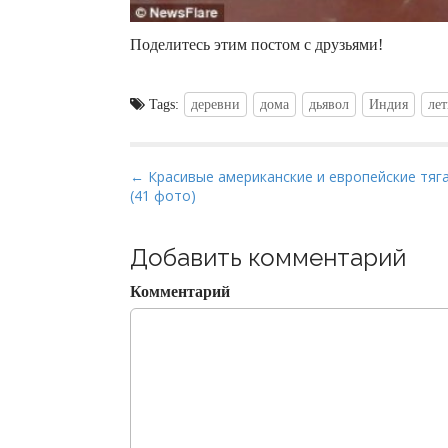
Поделитесь этим постом с друзьями!
Tags:
деревни
дома
дьявол
Индия
ле
P
← Красивые американские и европейские тяг
(41 фото)
o
s
t
Добавить комментарий
n
Комментарий
a
v
i
g
a
t