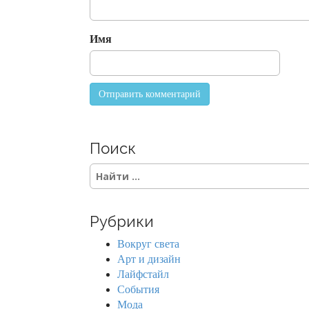
i
o
Имя
n
Поиск
S
e
a
r
Рубрики
c
h
Вокруг света
f
Арт и дизайн
o
Лайфстайл
r
События
:
Мода