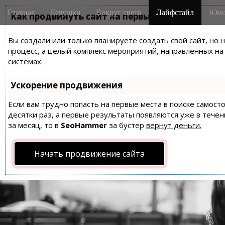
M
S
Главная
Девушки
Вокруг света
Лайфстайл
Юмо
k
Как продвинуть сайт на первые места?
a
i
i
p
Вы создали или только планируете создать свой сайт, но 
n
t
процесс, а целый комплекс мероприятий, направленных н
m
o
системах.
e
c
n
o
Ускорение продвижения
n
u
t
Если вам трудно попасть на первые места в поиске самос
десятки раз, а первые результаты появляются уже в течен
e
за месяц, то в
SeoHammer
за бустер
вернут деньги.
n
t
Начать продвижение сайта