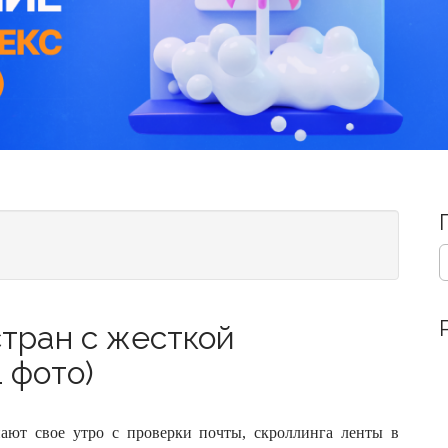
S
e
a
r
стран с жесткой
c
h
 фото)
f
o
r
:
ают свое утро с проверки почты, скроллинга ленты в