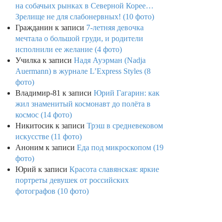
на собачьих рынках в Северной Корее…
Зрелище не для слабонервных! (10 фото)
Гражданин
к записи
7-летняя девочка
мечтала о большой груди, и родители
исполнили ее желание (4 фото)
Училка
к записи
Надя Ауэрман (Nadja
Auermann) в журнале L’Express Styles (8
фото)
Владимир-81
к записи
Юрий Гагарин: как
жил знаменитый космонавт до полёта в
космос (14 фото)
Никитосик
к записи
Трэш в средневековом
искусстве (11 фото)
Аноним
к записи
Еда под микроскопом (19
фото)
Юрий
к записи
Красота славянская: яркие
портреты девушек от российских
фотографов (10 фото)