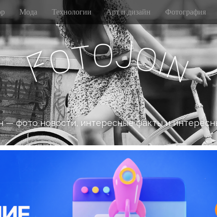
р
Мода
Технологии
Арт и дизайн
Фотография
o
J
t
o
o
i
n
F
 — фото новости, интересные факты и интересн