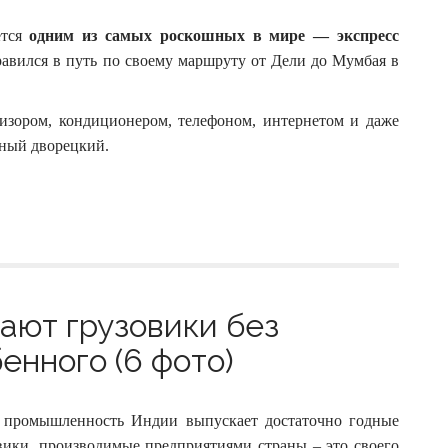
ется
одним из самых роскошных в мире — экспресс
равился в путь по своему маршруту от Дели до Мумбая в
визором, кондиционером, телефоном, интернетом и даже
нный дворецкий.
пают грузовики без
бенного (6 фото)
ая промышленность Индии выпускает достаточно годные
вики, производимые предприятиями страны – это своего