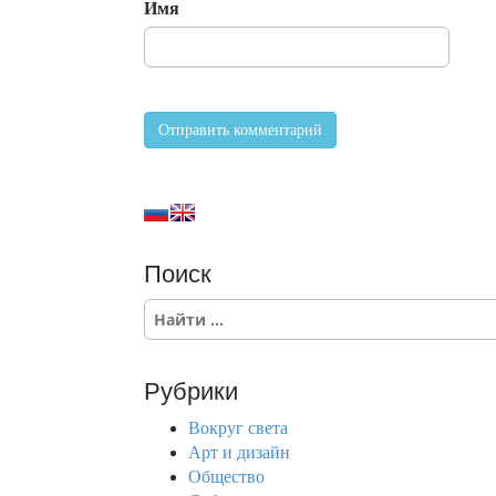
Имя
Поиск
S
e
a
r
Рубрики
c
h
Вокруг света
f
Арт и дизайн
o
Общество
r