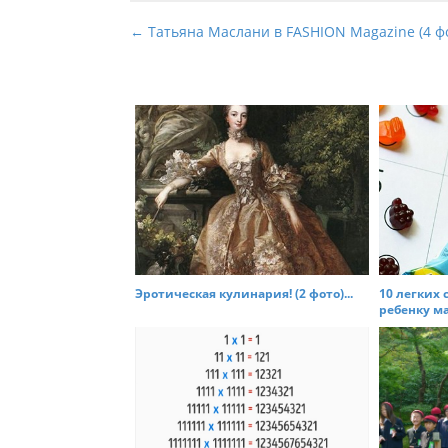
P
← Татьяна Маслани в FASHION Magazine (4 ф
o
s
t
n
a
v
i
g
a
t
Эротическая кулинария! (2 фото)...
10 легких 
ребенку ма
i
o
n