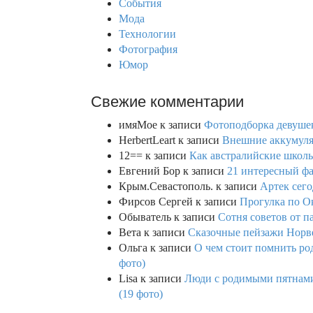
События
:
Мода
Технологии
Фотография
Юмор
Свежие комментарии
имяМое
к записи
Фотоподборка девушек
HerbertLeart
к записи
Внешние аккумулят
12==
к записи
Как австралийские школь
Евгений Бор
к записи
21 интересный фа
Крым.Севастополь.
к записи
Артек сего
Фирсов Сергей
к записи
Прогулка по О
Обыватель
к записи
Сотня советов от п
Вета
к записи
Сказочные пейзажи Норве
Ольга
к записи
О чем стоит помнить род
фото)
Lisa
к записи
Люди с родимыми пятнами,
(19 фото)