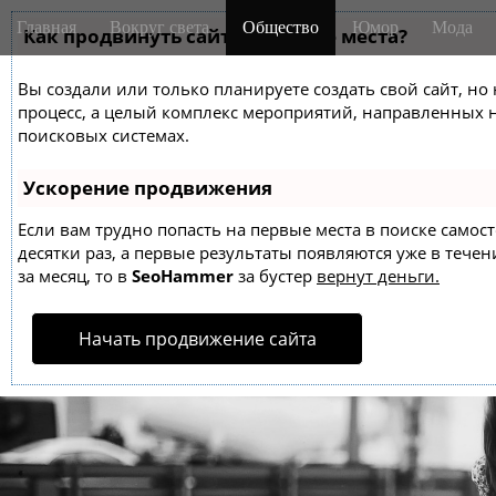
M
S
Главная
Вокруг света
Общество
Юмор
Мода
k
Как продвинуть сайт на первые места?
a
i
i
p
Вы создали или только планируете создать свой сайт, но 
n
t
процесс, а целый комплекс мероприятий, направленных 
m
o
поисковых системах.
e
c
o
n
Ускорение продвижения
n
u
t
Если вам трудно попасть на первые места в поиске само
десятки раз, а первые результаты появляются уже в течен
e
за месяц, то в
SeoHammer
за бустер
вернут деньги.
n
t
Начать продвижение сайта