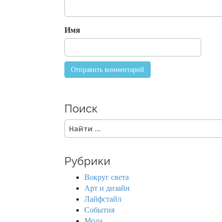
i
o
Имя
n
Поиск
S
e
a
r
Рубрики
c
h
Вокруг света
f
Арт и дизайн
o
Лайфстайл
r
События
:
Мода