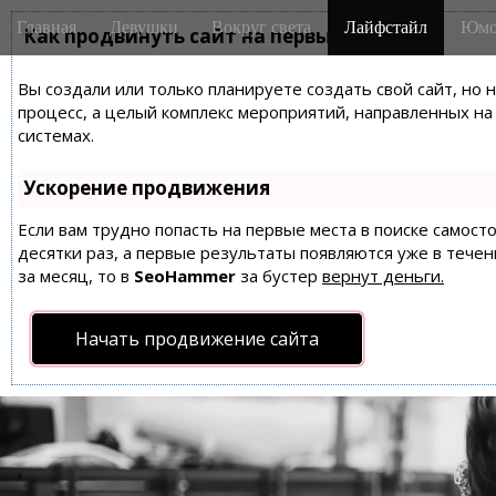
M
S
Главная
Девушки
Вокруг света
Лайфстайл
Юмо
k
Как продвинуть сайт на первые места?
a
i
i
p
Вы создали или только планируете создать свой сайт, но 
n
t
процесс, а целый комплекс мероприятий, направленных н
m
o
системах.
e
c
n
o
Ускорение продвижения
n
u
t
Если вам трудно попасть на первые места в поиске самос
десятки раз, а первые результаты появляются уже в течен
e
за месяц, то в
SeoHammer
за бустер
вернут деньги.
n
t
Начать продвижение сайта