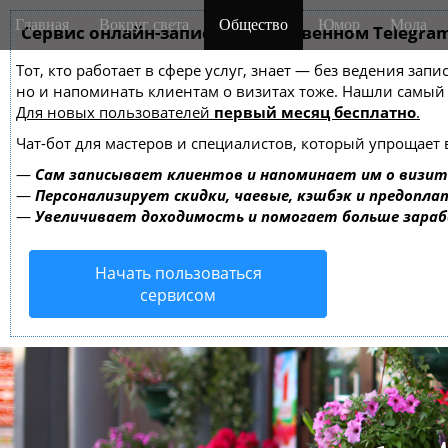
M
S
Главная
Вокруг света
Общество
Юмор
Мода
k
Сервис онлайн-записи на собственном Telegra
a
i
i
Тот, кто работает в сфере услуг, знает — без ведения зап
p
n
но и напоминать клиентам о визитах тоже. Нашли самы
t
m
Для новых пользователей
первый месяц бесплатно
.
o
e
c
Чат-бот для мастеров и специалистов, который упрощает 
o
n
—
Сам записывает клиентов и напоминает им о визит
n
u
—
Персонализирует скидки, чаевые, кэшбэк и предопла
t
—
Увеличивает доходимость и помогает больше зара
e
n
Начать пользоваться
t
сервисом