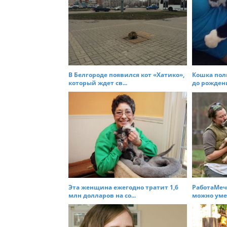
a
v
i
g
a
t
В Белгороде появился кот «Хатико»,
Кошка по
который ждет св...
до рождения
i
o
n
Эта женщина ежегодно тратит 1,6
РаботаМеч
млн долларов на со...
можно умер