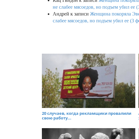
Кац Гвидон
к записи
Женщина покоряла 
не слабее мясоедов, но подъем убил ее (
Андрей
к записи
Женщина покоряла Эвев
слабее мясоедов, но подъем убил ее (3 ф
20 случаев, когда рекламщики провалили
свою работу...