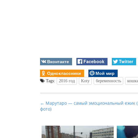
Вконтакте
Facebook
Twitter
Одноклассники
Мой мир
Tags:
2016 год
Koty
беременность
кошк
P
← Марутаро — самый эмоциональный ежик (
фото)
o
s
t
n