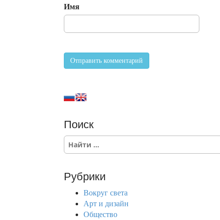
Имя
Поиск
S
e
a
r
Рубрики
c
h
Вокруг света
f
Арт и дизайн
o
Общество
r