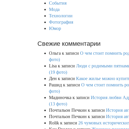
События
:
Мода
Технологии
Фотография
Юмор
Свежие комментарии
Ольга
к записи
О чем стоит помнить род
фото)
Lisa
к записи
Люди с родимыми пятнами,
(19 фото)
Ден
к записи
Какое жилье можно купить 
Рашид
к записи
О чем стоит помнить ро
фото)
Мадиночка
к записи
История любви Адр
(13 фото)
Почтальон Печкин
к записи
История ав
Почтальон Печкин
к записи
История ав
Rolik
к записи
26 чумовых исторических