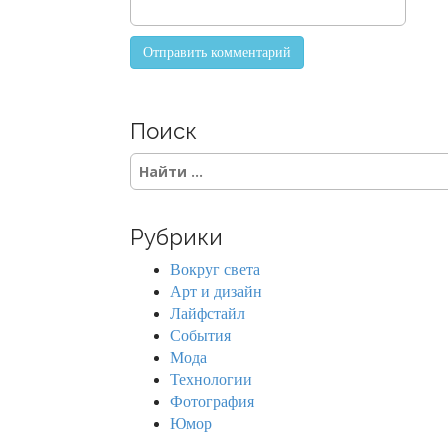
Поиск
S
e
a
r
Рубрики
c
h
Вокруг света
f
Арт и дизайн
o
Лайфстайл
r
События
:
Мода
Технологии
Фотография
Юмор