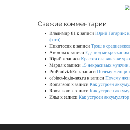
Свежие комментарии
Владимир-81
к записи
Юрий Гагарин: ка
фото)
Никитосик
к записи
Трэш в средневеков
Аноним
к записи
Еда под микроскопом 
Юрий
к записи
Красота славянская: яр
Мария
к записи
15 некрасивых мужчин,
ProProdvizhEn
к записи
Почему женщины 
cabinet-login-mts.ru
к записи
Почему женщ
Romansom
к записи
Как устроен аккумул
Romansom
к записи
Как устроен аккумул
Илья
к записи
Как устроен аккумулятор 