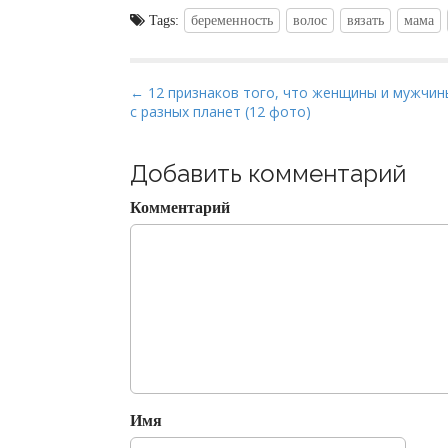
Tags:
беременность
волос
вязать
мама
P
← 12 признаков того, что женщины и мужчин
с разных планет (12 фото)
o
s
t
Добавить комментарий
n
Комментарий
a
v
i
g
a
t
i
o
Имя
n