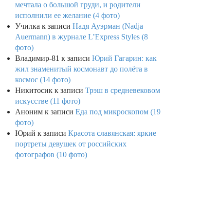
мечтала о большой груди, и родители
исполнили ее желание (4 фото)
Училка
к записи
Надя Ауэрман (Nadja
Auermann) в журнале L’Express Styles (8
фото)
Владимир-81
к записи
Юрий Гагарин: как
жил знаменитый космонавт до полёта в
космос (14 фото)
Никитосик
к записи
Трэш в средневековом
искусстве (11 фото)
Аноним
к записи
Еда под микроскопом (19
фото)
Юрий
к записи
Красота славянская: яркие
портреты девушек от российских
фотографов (10 фото)