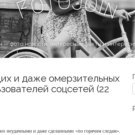
o
J
t
o
o
i
n
F
 — фото новости, интересные факты и интересн
щих и даже омерзительных
S
ьзователей соцсетей (22
e
a
r
c
h
f
o
но неудачными и даже сделанными «по горячим следам».
r