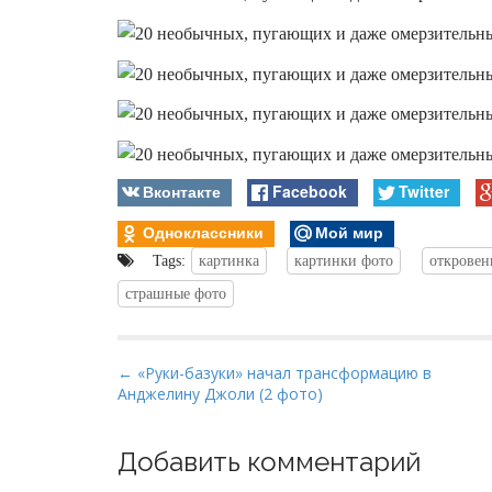
Вконтакте
Facebook
Twitter
Одноклассники
Мой мир
Tags:
картинка
картинки фото
откровен
страшные фото
P
← «Руки-базуки» начал трансформацию в
Анджелину Джоли (2 фото)
o
s
t
Добавить комментарий
n