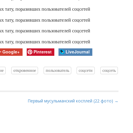
Google+
Pinterest
LiveJournal
ие
откровенное
пользователь
соцсети
соцсеть
Первый мусульманский косплей (22 фото) →