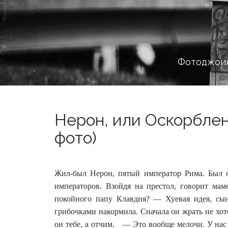
Фотоджоин
Нерон, или Оскорблен
фото)
Жил-был Нерон, пятый император Рима. Был о
императоров. Взойдя на престол, говорит ма
покойного папу Клавдия? — Хуевая идея, сы
грибочками накормила. Сначала он жрать не хоте
он тебе, а отчим. — Это вообще мелочи. У нас ж