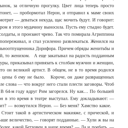
сынок, за отличную прогулку. Цвет лица теперь просто
тонет, — пробормотал Нерон, и отправил к маме своих
мотрит — деваться некуда, щас мочить будут. И говорит:
ром я этого мудачину выносила. Пусть ему стыдно будет.
солдаты, и пронзают чрево. Так что помирала Агриппина
опереживал, и стал усиленно развлекаться. Женился на
ольноотпущенника Дорифора. Причем обряды женитьбы и
ой, то женихом. А еще закатывал на радость подданным
куры, приказывал привязать к столбам мужчин и женщин,
что он великий артист. В общем, не в то время родился
— цены б ему не было. Короче, он даже развращенных
е слова — что вокруг него стали плести заговоры. Чтоб
 В 64-м году вдруг Рим загорелся. Ну как… По большей
он в это время в театре выступал. Ему докладывают: —
орит? — возмутился Нерон. — Без меня? Хамство какое.
 Стоит такой в артистическом макияже, с прической, и
 Ваше величество, — говорят подданные. — Хули ж вы на
 более, какой Бетховен в наше время? — Да и поебать, —