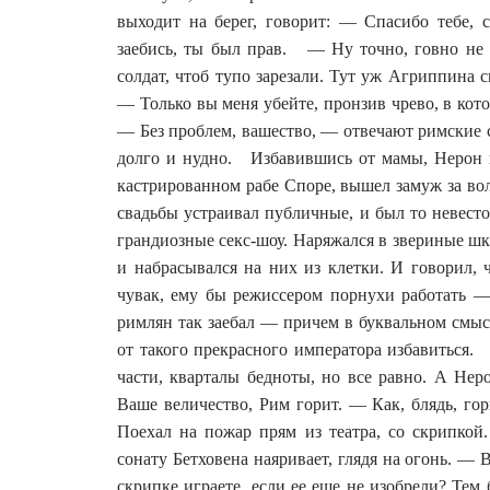
выходит на берег, говорит: — Спасибо тебе, 
заебись, ты был прав. — Ну точно, говно не 
солдат, чтоб тупо зарезали. Тут уж Агриппина с
— Только вы меня убейте, пронзив чрево, в кото
— Без проблем, вашество, — отвечают римские 
долго и нудно. Избавившись от мамы, Нерон п
кастрированном рабе Споре, вышел замуж за в
свадьбы устраивал публичные, и был то невест
грандиозные секс-шоу. Наряжался в звериные ш
и набрасывался на них из клетки. И говорил, 
чувак, ему бы режиссером порнухи работать 
римлян так заебал — причем в буквальном смысл
от такого прекрасного императора избавиться.
части, кварталы бедноты, но все равно. А Нер
Ваше величество, Рим горит. — Как, блядь, г
Поехал на пожар прям из театра, со скрипкой.
сонату Бетховена наяривает, глядя на огонь. —
скрипке играете, если ее еще не изобрели? Тем