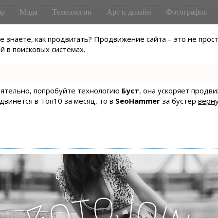
р
Мода
Технологии
Арт и дизайн
Фотография
не знаете, как продвигать? Продвижение сайта – это не про
 в поисковых системах.
тоятельно, попробуйте технологию
Буст
, она ускоряет продв
одвинется в Топ10 за месяц, то в
SeoHammer
за бустер
верну
o
J
t
o
o
i