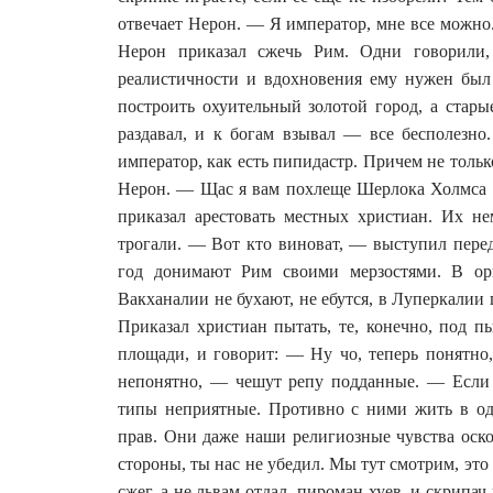
отвечает Нерон. — Я император, мне все можно.
Нерон приказал сжечь Рим. Одни говорили
реалистичности и вдохновения ему нужен был
построить охуительный золотой город, а стар
раздавал, и к богам взывал — все бесполезн
император, как есть пипидастр. Причем не толь
Нерон. — Щас я вам похлеще Шерлока Холмса 
приказал арестовать местных христиан. Их не
трогали. — Вот кто виноват, — выступил пере
год донимают Рим своими мерзостями. В орг
Вакханалии не бухают, не ебутся, в Луперкалии
Приказал христиан пытать, те, конечно, под 
площади, и говорит: — Ну чо, теперь понятно
непонятно, — чешут репу подданные. — Если с
типы неприятные. Противно с ними жить в одн
прав. Они даже наши религиозные чувства оско
стороны, ты нас не убедил. Мы тут смотрим, это 
сжег, а не львам отдал, пироман хуев, и скрипа