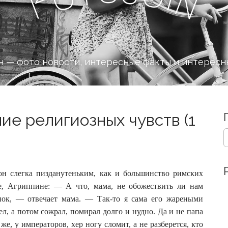
n
F
 — фото новости, интересные факты и интересн
ие религиозных чувств (1
S
e
a
r
c
н слегка пизданутеньким, как и большинство римских
h
ме, Агриппине: — А что, мама, не обожествить ли нам
f
нок, — отвечает мама.
— Так-то я сама его жареными
o
л, а потом сожрал, помирал долго и нудно. Да и не папа
r
:
е, у императоров, хер ногу сломит, а не разберется, кто