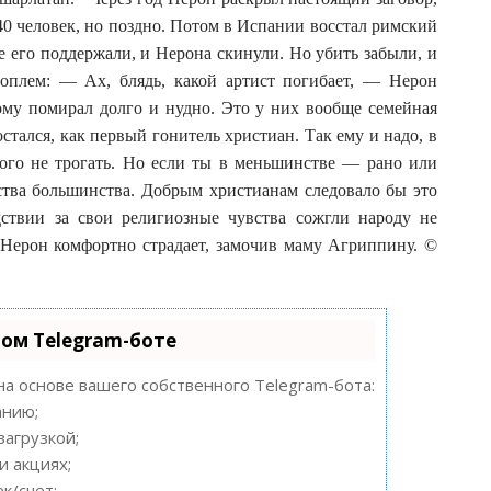
40 человек, но поздно. Потом в Испании восстал римский
 его поддержали, и Нерона скинули. Но убить забыли, и
оплем: — Ах, блядь, какой артист погибает, — Нерон
этому помирал долго и нудно. Это у них вообще семейная
тался, как первый гонитель христиан. Так ему и надо, в
ого не трогать. Но если ты в меньшинстве — рано или
ства большинства. Добрым христианам следовало бы это
ствии за свои религиозные чувства сожгли народу не
Нерон комфортно страдает, замочив маму Агриппину. ©
ном Telegram-боте
на основе вашего собственного Telegram-бота:
анию;
загрузкой;
и акциях;
к/счет;