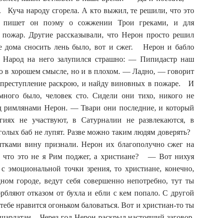
 Куча народу сгорела. А кто выжил, те решили, что это
, пишет он поэму о сожжении Трои греками, и для
 пожар. Другие рассказывали, что Нерон просто решил
ые дома сносить лень было, вот и сжег. Нерон и бабло
о. Народ на него залупился страшно: — Пипидастр наш
ко в хорошем смысле, но и в плохом. — Ладно, — говорит
преступление раскрою, и найду виновных в пожаре. И
много было, человек сто. Сидели они тихо, никого не
д римлянами Нерон. — Твари они последние, и который
иях не участвуют, в Сатурналии не развлекаются, в
 голых баб не лупят. Разве можно таким людям доверять?
пытками вину признали. Нерон их благополучно сжег на
, что это не я Рим поджег, а христиане? — Вот нихуя
 эмоциональной точки зрения, то христиане, конечно,
ом городе, ведут себя совершенно непотребно, тут ты
рбляют отказом от бухла и ебли с кем попало. С другой
тебе нравится огоньком баловаться. Вот и христиан-то ты
ч-шарлатан. Через год Нерон раскрыл настоящий заговор,