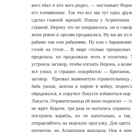
кого ебал и кто кого родил, — настаивает Нер
его племяннице. Так что все мы тут одна др
сделал главной жрицей. Пошла у Агриппины сл
страной. Нерону это не понравилось, он и гово
жопе ровно и оргиям предавались. Ну вы же из 
рабами там или рабынями. Ну или с барашками, 
голой на столе… В мире столько прекрасных 
проделала, но продолжала лезть в политику. 
устроила заговор, чтобы изгнать Нерона, а возв
все узнал, и страшно оскорбился: — Британик,
заговор. Призвал знаменитую отравительницу Ло
баба ушлая, залезла к парню в койку, поднес
обрадовался, и поручил Локусте избавиться еще
Локуста. Отравительница ей вино подносит — т
не жрет. Короче, три раза ее пытались отрави
построить корабль, но не капитально, а та
отправляйтесь на морскую прогулку. Для цвета 
потонули, но Агриппина выплыла. Она в юно