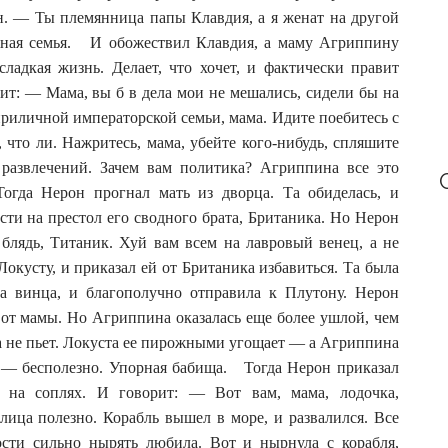
он. — Ты племянница папы Клавдия, а я женат на другой
ужная семья. И обожествил Клавдия, а маму Агриппину
адкая жизнь. Делает, что хочет, и фактически правит
рит: — Мама, вы б в дела мои не мешались, сидели бы на
приличной императорской семьи, мама. Идите поебитесь с
что ли. Нажритесь, мама, убейте кого-нибудь, спляшите
развлечений. Зачем вам политика? Агриппина все это
Тогда Нерон прогнал мать из дворца. Та обиделась, и
ести на престол его сводного брата, Британика. Но Нерон
 блядь, Титаник. Хуй вам всем на лавровый венец, а не
кусту, и приказал ей от Британика избавиться. Та была
ла винца, и благополучно отправила к Плутону. Нерон
 от мамы. Но Агриппина оказалась еще более ушлой, чем
а не пьет. Локуста ее пирожными угощает — а Агриппина
ть — бесполезно. Упорная бабища. Тогда Нерон приказал
к, на соплях. И говорит: — Вот вам, мама, лодочка,
лица полезно. Корабль вышел в море, и развалился. Все
сти сильно нырять любила. Вот и нырнула с корабля,