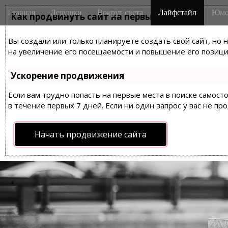
M
S
Главная
Девушки
Вокруг света
Лайфстайл
Юмо
k
Как продвинуть сайт на первые места?
a
i
i
p
Вы создали или только планируете создать свой сайт, но 
n
t
на увеличение его посещаемости и повышение его позиций
m
o
e
c
Ускорение продвижения
n
o
n
Если вам трудно попасть на первые места в поиске самос
u
t
в течение первых 7 дней. Если ни один запрос у вас не пр
e
n
Начать продвижение сайта
t