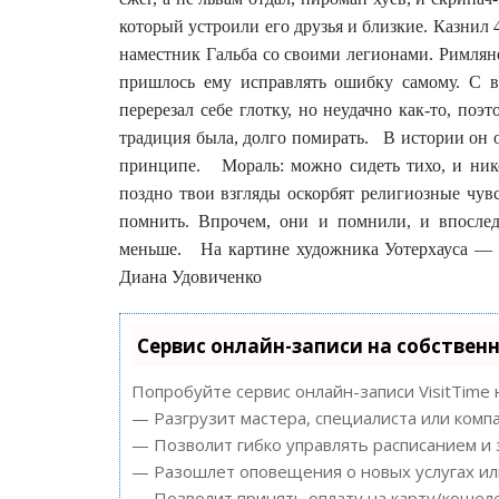
который устроили его друзья и близкие. Казнил 
наместник Гальба со своими легионами. Римляне
пришлось ему исправлять ошибку самому. С в
перерезал себе глотку, но неудачно как-то, по
традиция была, долго помирать. В истории он ос
принципе. Мораль: можно сидеть тихо, и ник
поздно твои взгляды оскорбят религиозные чув
помнить. Впрочем, они и помнили, и впослед
меньше. На картине художника Уотерхауса — 
Диана Удовиченко
Сервис онлайн-записи на собствен
Попробуйте сервис онлайн-записи VisitTime 
— Разгрузит мастера, специалиста или комп
— Позволит гибко управлять расписанием и 
— Разошлет оповещения о новых услугах ил
— Позволит принять оплату на карту/кошеле