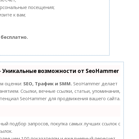
ерсональные посещения;
зите к вам;
 бесплатно.
- Уникальные возможности от SeoHammer
ам оценки:
SEO, Трафик и SMM.
SeoHammer делает
нятием. Ссылки, вечные ссылки, статьи, упоминания,
потенциал SeoHammer для продвижения вашего сайта.
ый подбор запросов, покупка самых лучших ссылок с
сылок.
более чем 100 показателям и ежедневный пересчет