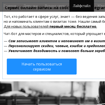
M
S
Главная
Девушки
Вокруг света
Лайфстайл
Юмо
k
Сервис онлайн-записи на собственном Telegra
a
i
i
Тот, кто работает в сфере услуг, знает — без ведения зап
p
n
но и напоминать клиентам о визитах тоже. Нашли самый
t
m
Для новых пользователей
первый месяц бесплатно
.
o
e
c
Чат-бот для мастеров и специалистов, который упрощает 
n
o
—
Сам записывает клиентов и напоминает им о визит
n
u
—
Персонализирует скидки, чаевые, кэшбэк и предопла
t
—
Увеличивает доходимость и помогает больше зара
e
n
Начать пользоваться
t
сервисом