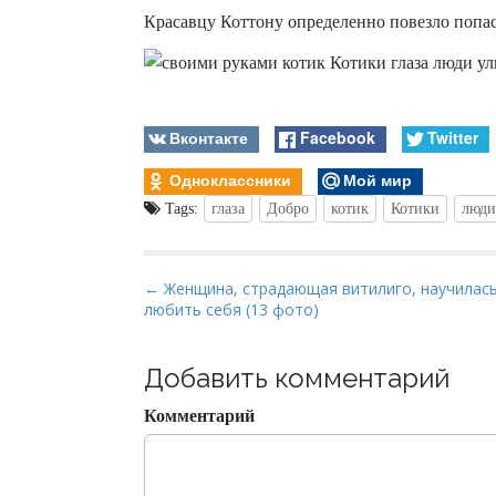
Красавцу Коттону определенно повезло попа
Вконтакте
Facebook
Twitter
Одноклассники
Мой мир
Tags:
глаза
Добро
котик
Котики
люди
P
← Женщина, страдающая витилиго, научилас
любить себя (13 фото)
o
s
t
Добавить комментарий
n
Комментарий
a
v
i