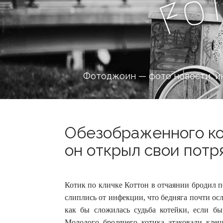
o
F
Фотоджоин — фото новости, и
Обезображенного ко
он открыл свои потр
Котик по кличке Коттон в отчаянии бродил по
слиплись от инфекции, что бедняга почти осл
как бы сложилась судьба котейки, если бы
Молодого бродячего котика атаковали клещ