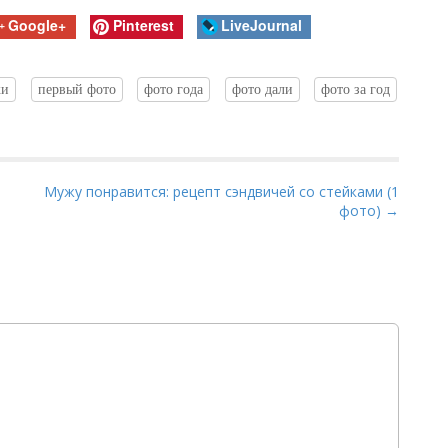
Google+
Pinterest
LiveJournal
ки
первый фото
фото года
фото дали
фото за год
Мужу понравится: рецепт сэндвичей со стейками (1
фото) →