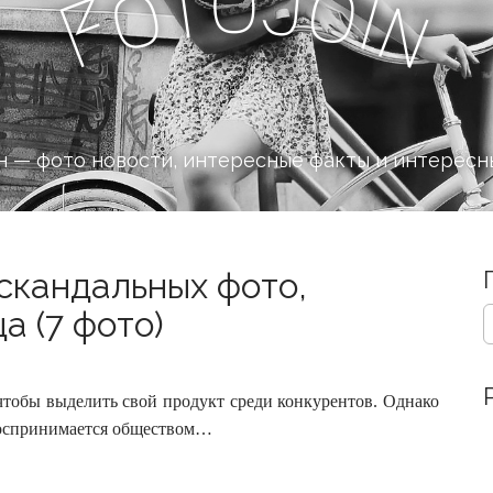
o
J
t
o
o
i
n
F
 — фото новости, интересные факты и интересн
скандальных фото,
S
а (7 фото)
e
a
r
c
чтобы выделить свой продукт среди конкурентов. Однако
h
воспринимается обществом…
f
o
r