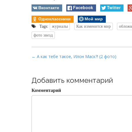
Вконтакте
Facebook
Twitter
Одноклассники
Мой мир
Tags:
журналы
Как изменится мир
облож
фото звезд
P
← А как тебе такое, Илон Маск?! (2 фото)
o
s
t
Добавить комментарий
n
Комментарий
a
v
i
g
a